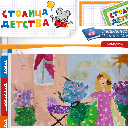
Энциклопед
Папам и Ма
Конкурсы