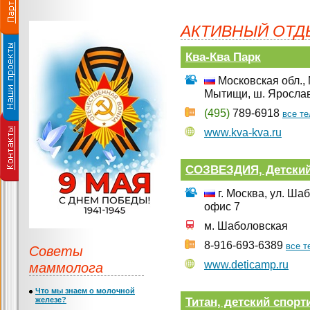
АКТИВНЫЙ ОТД
Ква-Ква Парк
Московская обл., 
Мытищи, ш. Яросла
(495)
789-6918
все т
www.kva-kva.ru
СОЗВЕЗДИЯ, Детский
г. Москва, ул. Шаб
офис 7
м. Шаболовская
8-916-693-6389
все 
Советы
маммолога
www.deticamp.ru
Что мы знаем о молочной
Титан, детский спорт
железе?