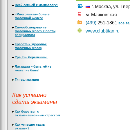
Всей семьей к маммологу!
г. Москва, ул. Тве
м. Маяковская
«Многоликая» боль в
молочной железе
(499)
251-1861
все т
Самообследование
www.clubtitan.ru
молочных желез. Советы
специалиста
Красота и здоровье
молочных желез
Ура, Вы беременны!
Лактации – быть, её не
может не быть!
Гиперлактация
Как успешно
сдать экзамены
Как бороться с
экзаменационным стрессом
Как успешно сдать
экзамен?