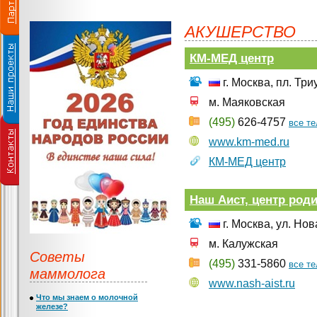
АКУШЕРСТВО
КМ-МЕД центр
г. Москва, пл. Три
м. Маяковская
(495)
626-4757
все т
www.km-med.ru
КМ-МЕД центр
Наш Аист, центр род
г. Москва, ул. Нов
м. Калужская
Советы
(495)
331-5860
все т
маммолога
www.nash-aist.ru
Что мы знаем о молочной
железе?