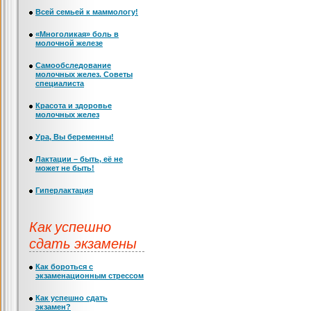
Всей семьей к маммологу!
«Многоликая» боль в
молочной железе
Самообследование
молочных желез. Советы
специалиста
Красота и здоровье
молочных желез
Ура, Вы беременны!
Лактации – быть, её не
может не быть!
Гиперлактация
Как успешно
сдать экзамены
Как бороться с
экзаменационным стрессом
Как успешно сдать
экзамен?