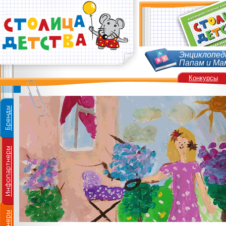
Энциклопед
Папам и Ма
Конкурсы