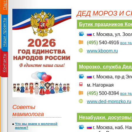
ДЕД МОРОЗ И 
Бутик праздников К
г. Москва, ул. Зоо
(495)
540-4916
все т
www.kboom.ru
Морозко, служба Дед
г. Москва, пр-д Эл
м. Нагорная
(495)
500-8394
все т
www.ded-morozko.ru
Советы
маммолога
Незабудки, досуговы
Что мы знаем о молочной
г. Москва, наб. На
железе?