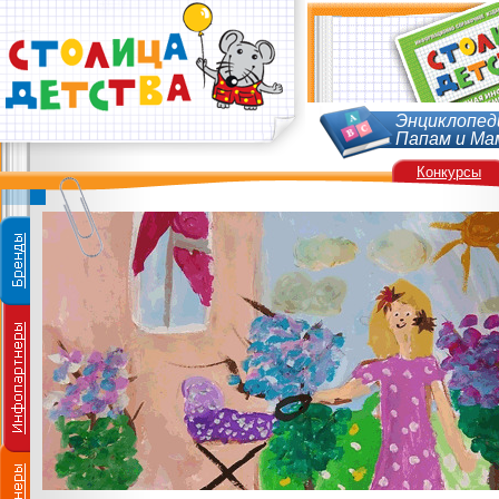
Энциклопед
Папам и Ма
Конкурсы