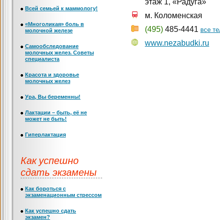
этаж 1, «Радуга»
Всей семьей к маммологу!
м. Коломенская
«Многоликая» боль в
(495)
485-4441
все т
молочной железе
www.nezabudki.ru
Самообследование
молочных желез. Советы
специалиста
Красота и здоровье
молочных желез
Ура, Вы беременны!
Лактации – быть, её не
может не быть!
Гиперлактация
Как успешно
сдать экзамены
Как бороться с
экзаменационным стрессом
Как успешно сдать
экзамен?