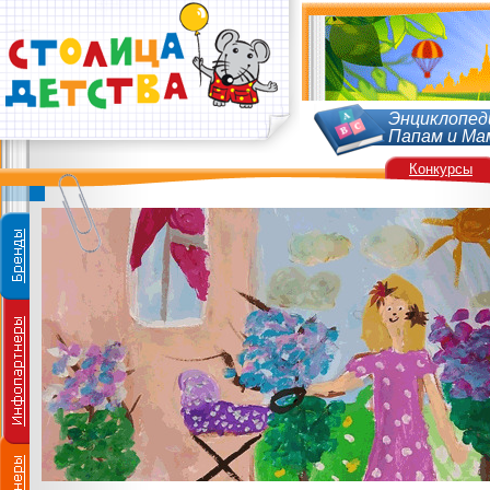
Энциклопед
Папам и Ма
Конкурсы