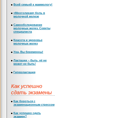
Всей семьей к маммологу!
«Многоликая» боль в
молочной железе
Самообследование
молочных желез. Советы
специалиста
Красота и здоровье
молочных желез
Ура, Вы беременны!
Лактации – быть, её не
может не быть!
Гиперлактация
Как успешно
сдать экзамены
Как бороться с
экзаменационным стрессом
Как успешно сдать
экзамен?