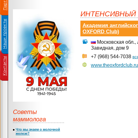
ИНТЕНСИВНЫЙ 
Академия английског
OXFORD Club)
Московская обл., Л
Завидная, дом 9
+7 (968) 544-7038
вс
www.theoxfordclub.ru
Советы
маммолога
Что мы знаем о молочной
железе?