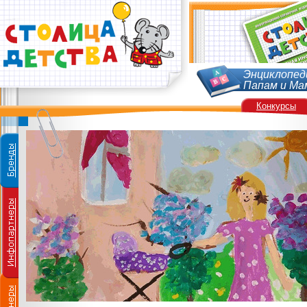
Энциклопед
Папам и Ма
Конкурсы