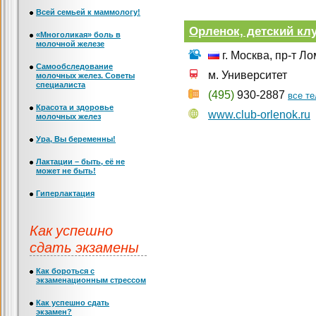
Всей семьей к маммологу!
Орленок, детский кл
«Многоликая» боль в
молочной железе
г. Москва, пр-т Л
Самообследование
м. Университет
молочных желез. Советы
специалиста
(495)
930-2887
все т
Красота и здоровье
www.club-orlenok.ru
молочных желез
Ура, Вы беременны!
Лактации – быть, её не
может не быть!
Гиперлактация
Как успешно
сдать экзамены
Как бороться с
экзаменационным стрессом
Как успешно сдать
экзамен?