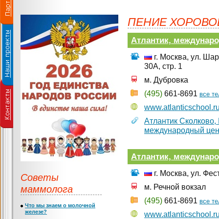
ПЕНИЕ ХОРОВО
Атлантик, междунар
г. Москва, ул. Ш
30А, стр. 1
м. Дубровка
(495)
661-8691
все т
www.atlanticschool.r
Атлантик Сколково,
международный цен
Атлантик, междунар
г. Москва, ул. Фе
Советы
маммолога
м. Речной вокзал
(495)
661-8691
все т
Что мы знаем о молочной
железе?
www.atlanticschool.r