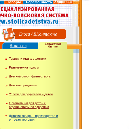
Блоги
/
ВКонтакте
Справочная
Выставки
On-line
Туризм и отдых с детьми
Развлечения и досуг
Детский спорт, фитнес, йога
Детские праздники
Услуги для родителей и детей
Организации для детей с
ограничением по здоровью
Детские товары - производство и
оптовая торговля
ю