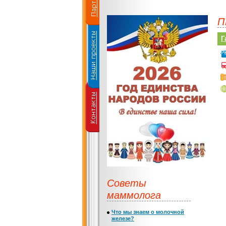
П
Г
Советы
маммолога
Что мы знаем о молочной
железе?