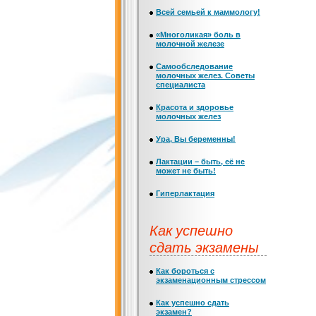
Всей семьей к маммологу!
«Многоликая» боль в
молочной железе
Самообследование
молочных желез. Советы
специалиста
Красота и здоровье
молочных желез
Ура, Вы беременны!
Лактации – быть, её не
может не быть!
Гиперлактация
Как успешно
сдать экзамены
Как бороться с
экзаменационным стрессом
Как успешно сдать
экзамен?