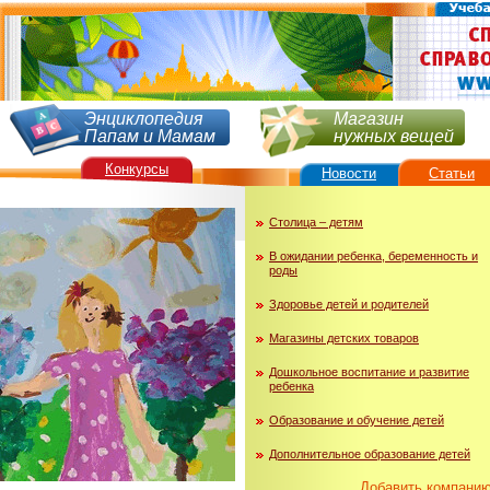
Энциклопедия
Магазин
Папам и Мамам
нужных вещей
Конкурсы
Новости
Статьи
Столица – детям
В ожидании ребенка, беременность и
роды
Здоровье детей и родителей
Магазины детских товаров
Дошкольное воспитание и развитие
ребенка
Образование и обучение детей
Дополнительное образование детей
Добавить компани