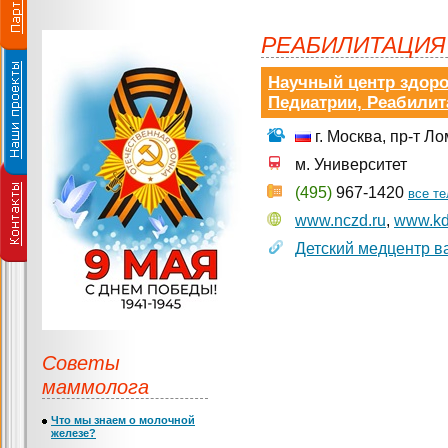
РЕАБИЛИТАЦИЯ
Научный центр здор
Педиатрии, Реабилит
г. Москва, пр-т Л
м. Университет
(495)
967-1420
все т
www.nczd.ru
,
www.kd
Детский медцентр в
Советы
маммолога
Что мы знаем о молочной
железе?