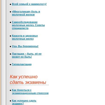
Всей семьей к маммологу!
«Многоликая» боль в
молочной железе
Самообследование
молочных желез. Советы
специалиста
Красота и здоровье
молочных желез
Ура, Вы беременны!
Лактации – быть, её не
может не быть!
Гиперлактация
Как успешно
сдать экзамены
Как бороться с
экзаменационным стрессом
Как успешно сдать
экзамен?