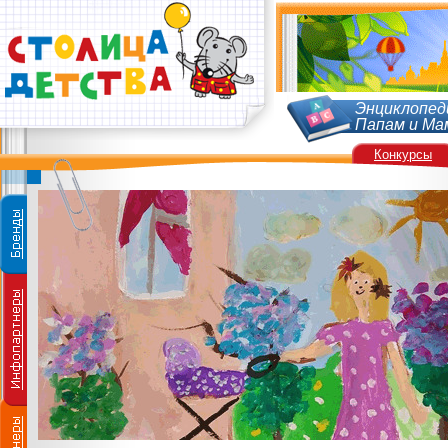
Энциклопед
Папам и Ма
Конкурсы