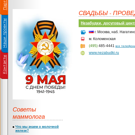
СВАДЬБЫ - ПРОВ
Незабудки, досуговый цент
г. Москва, наб. Нагатинс
м. Коломенская
(495)
485-4441
все телефон
www.nezabudki.ru
Советы
маммолога
Что мы знаем о молочной
железе?