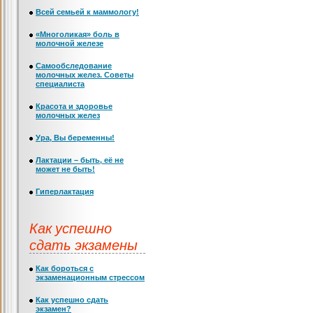
Всей семьей к маммологу!
«Многоликая» боль в
молочной железе
Самообследование
молочных желез. Советы
специалиста
Красота и здоровье
молочных желез
Ура, Вы беременны!
Лактации – быть, её не
может не быть!
Гиперлактация
Как успешно
сдать экзамены
Как бороться с
экзаменационным стрессом
Как успешно сдать
экзамен?