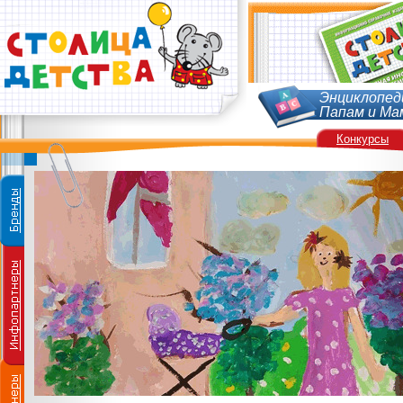
Энциклопед
Папам и Ма
Конкурсы