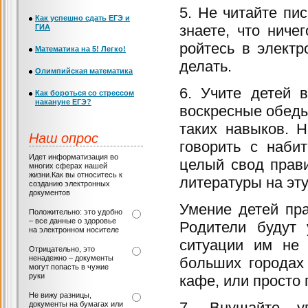
5. Не читайте пи
Как успешно сдать ЕГЭ и
знаете, что ниче
ГИА
ройтесь в электр
Математика на 5! Легко!
делать.
Олимпийская математика
6. Учите детей 
Как бороться со стрессом
накануне ЕГЭ?
воскресные обеды
таких навыков. 
Наш опрос
говорить с наби
Идет информатизация во
целый свод прави
многих сферах нашей
жизни.Как вы относитесь к
литературы на эту
созданию электронных
документов
Умение детей пр
Положительно: это удобно
– все данные о здоровье
Родители будут
на электронном носителе
ситуации им не 
Отрицательно, это
ненадежно – документы
больших городах
могут попасть в чужие
руки
кафе, или просто 
Не вижу разницы,
7. Внушайте у
документы на бумагах или