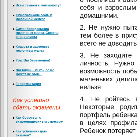
Всей семьей к маммологу!
себя и взрослым
домашними.
«Многоликая» боль в
молочной железе
2. Не нужно пыт
Самообследование
молочных желез. Советы
тем более в прис
специалиста
всего не доводит
Красота и здоровье
молочных желез
3. Не заходите 
Ура, Вы беременны!
личность. Нужно
возможность побы
Лактации – быть, её не
может не быть!
маленьких детиш
Гиперлактация
нельзя.
4. Не ройтесь 
Как успешно
сдать экзамены
Некоторые роди
портфель ребенка,
Как бороться с
в целях профила
экзаменационным стрессом
Ребенок потеряет 
Как успешно сдать
экзамен?