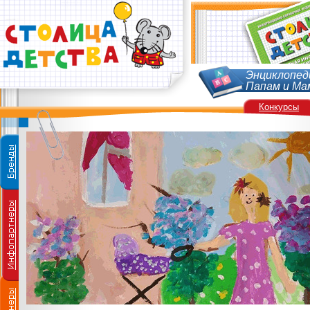
Энциклопед
Папам и Ма
Конкурсы