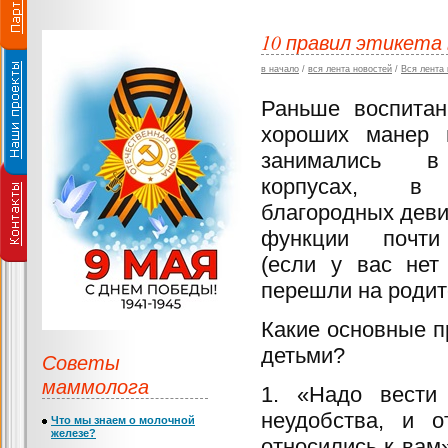
10 правил этикета 
в начало
/
вся лента новостей
/
Вся лента
Раньше воспитан
хороших манер 
занимались в
корпусах, в 
благородных деви
функции почти
(если у вас нет 
перешли на родит
Какие основные п
детьми?
Советы
маммолога
1. «Надо вести
неудобства, и о
Что мы знаем о молочной
железе?
относились к вам