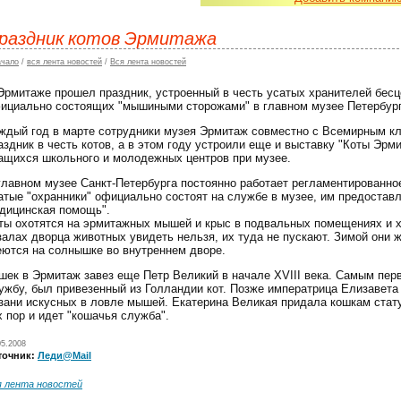
раздник котов Эрмитажа
ачало
/
вся лента новостей
/
Вся лента новостей
Эрмитаже прошел праздник, устроенный в честь усатых хранителей бесц
ициально состоящих "мышиными сторожами" в главном музее Петербург
ждый год в марте сотрудники музея Эрмитаж совместно с Всемирным к
аздник в честь котов, а в этом году устроили еще и выставку "Коты Эрм
ащихся школьного и молодежных центров при музее.
главном музее Санкт-Петербурга постоянно работает регламентированное
атые "охранники" официально состоят на службе в музее, им предоставл
дицинская помощь".
ты охотятся на эрмитажных мышей и крыс в подвальных помещениях и х
залах дворца животных увидеть нельзя, их туда не пускают. Зимой они 
еются на солнышке во внутреннем дворе.
шек в Эрмитаж завез еще Петр Великий в начале XVIII века. Самым перв
ужбу, был привезенный из Голландии кот. Позже императрица Елизавета 
зани искусных в ловле мышей. Екатерина Великая придала кошкам стату
х пор и идет "кошачья служба".
05.2008
точник:
Леди@Mail
я лента новостей