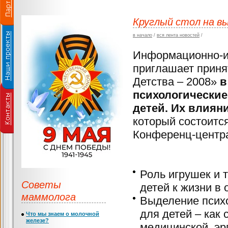
Круглый стол на в
в начало
/
вся лента новостей
/
Информационно-и
приглашает приня
Детства – 2008»
в
психологические
детей. Их влиян
который состоится
Конференц-центра
Роль игрушек и 
Советы
детей к жизни в
маммолога
Выделение псих
для детей – как 
Что мы знаем о молочной
железе?
медицинской, эр