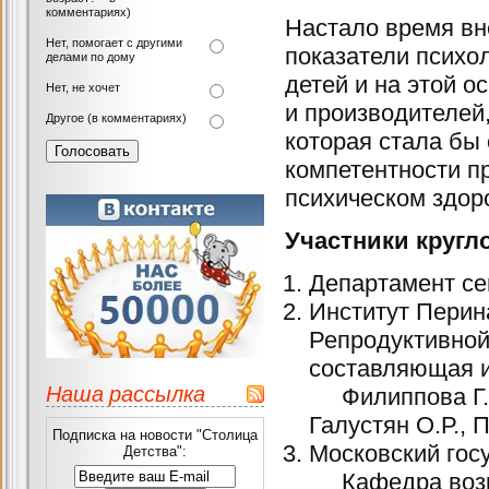
комментариях)
Настало время вн
Нет, помогает с другими
показатели психо
делами по дому
детей и на этой 
Нет, не хочет
и производителей,
Другое (в комментариях)
которая стала бы
компетентности п
психическом здор
Участники кругло
Департамент се
Институт Перин
Репродуктивной
составляющая и
Наша рассылка
Филиппова Г.Г.,
Галустян О.Р., 
Подписка на новости "Столица
Московский гос
Детства":
Кафедра возрас