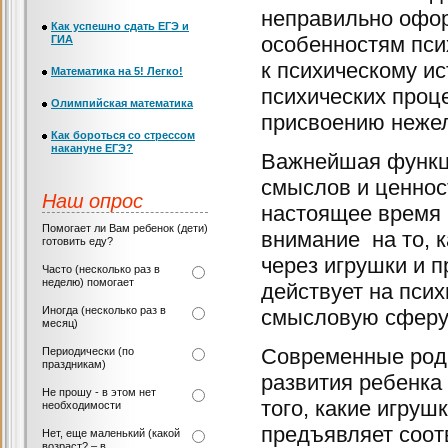
неправильно офо
Как успешно сдать ЕГЭ и
особенностям псих
ГИА
к психическому 
Математика на 5! Легко!
психических проц
Олимпийская математика
присвоению нежел
Как бороться со стрессом
накануне ЕГЭ?
Важнейшая функци
смыслов и ценнос
Наш опрос
настоящее время 
Помогает ли Вам ребенок (дети)
внимание на то, 
готовить еду?
через игрушки и п
Часто (несколько раз в
неделю) помогает
действует на псих
Иногда (несколько раз в
смысловую сферу
месяц)
Современные роди
Периодически (по
праздникам)
развития ребенка
Не прошу - в этом нет
того, какие игруш
необходимости
предъявляет соот
Нет, еще маленький (какой
возраст? – в