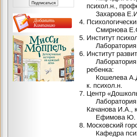
психол.н., проф
Захарова Е.И.,
Добавить
Психологически
Компанию
Смирнова Е.О.,
Институт психо
Лаборатория ко
Институт разви
Лаборатория э
ребенка:
Кошелева А.Д.,
к. психол.н.
Центр «Дошколь
Лаборатория и
Качанова И.А., к
Ефимова Ю.
Московский гор
Кафедра психол