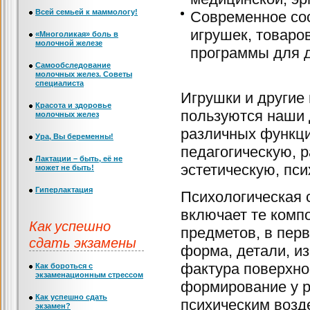
Всей семьей к маммологу!
Современное сос
игрушек, товаро
«Многоликая» боль в
молочной железе
программы для д
Самообследование
молочных желез. Советы
специалиста
Игрушки и другие
Красота и здоровье
пользуются наши 
молочных желез
различных функци
Ура, Вы беременны!
педагогическую, 
Лактации – быть, её не
эстетическую, пси
может не быть!
Гиперлактация
Психологическая
включает те ком
Как успешно
предметов, в пер
сдать экзамены
форма, детали, из
фактура поверхнос
Как бороться с
экзаменационным стрессом
формирование у р
Как успешно сдать
психическим возд
экзамен?