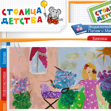
Энциклопед
Папам и Ма
Конкурсы