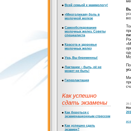
ме
Всей семьей к маммологу!
Вы
ус
«Многоликая» боль в
во
молочной железе
То
Самообследование
пр
молочных желез. Советы
пи
специалиста
Ро
«М
Красота и здоровье
ор
молочных желез
од
Мо
Ура, Вы беременны!
По
Лактации – быть, её не
ус
может не быть!
Ми
Гиперлактация
пр
сч
Как успешно
сдать экзамены
28.
Но
201
Как бороться с
экзаменационным стрессом
вс
Как успешно сдать
экзамен?