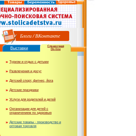
Блоги
/
ВКонтакте
Справочная
Выставки
On-line
Туризм и отдых с детьми
Развлечения и досуг
Детский спорт, фитнес, йога
Детские праздники
Услуги для родителей и детей
Организации для детей с
ограничением по здоровью
Детские товары - производство и
оптовая торговля
ю