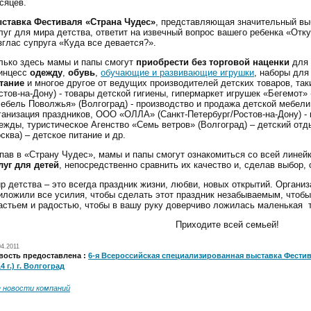
сяцев.
ставка Фестиваля «Страна Чудес»
, представляющая значительный вы
луг для мира детства, ответит на извечный вопрос вашего ребенка «Отку
зглас супруга «Куда все девается?».
лько здесь мамы и папы смогут
приобрести без торговой наценки
для 
инцесс
одежду
,
обувь
,
обучающие и развивающие игрушки
, наборы для
тание
и многое другое от ведущих производителей детских товаров, та
стов-на-Дону) - товары детской гигиены, гипермаркет игрушек «Бегемот»
ебель Поволжья» (Волгоград) - производство и продажа детской мебели,
ганизация праздников, ООО «ОЛЛА» (Санкт-Петербург/Ростов-на-Дону) -
ежды, туристическое Агенство «Семь ветров» (Волгоград) – детский отд
сква) – детское питание и др.
пав в «Страну Чудес», мамы и папы смогут ознакомиться со всей лине
луг для детей
, непосредственно сравнить их качество и, сделав выбор,
р детства – это всегда праздник жизни, любви, новых открытий. Орган
иложили все усилия, чтобы сделать этот праздник незабываемым, чтоб
астьем и радостью, чтобы в вашу руку доверчиво ложилась маленькая 
Приходите всей семьей!
04.2011
вость предоставлена :
6-я Всероссийская специализированная выставка Фестива
4 г.) г. Волгоград
е новости компаний