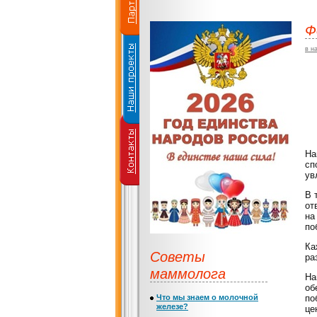
Ф
в н
На
сп
ув
В 
от
на
по
Ка
Советы
ра
маммолога
На
об
Что мы знаем о молочной
по
железе?
це