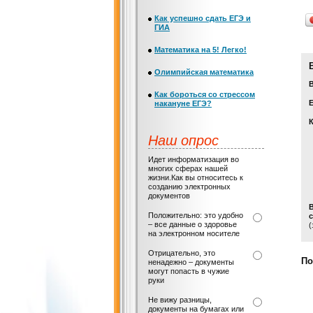
Как успешно сдать ЕГЭ и
ГИА
Математика на 5! Легко!
Олимпийская математика
Как бороться со стрессом
Е
накануне ЕГЭ?
Наш опрос
Идет информатизация во
многих сферах нашей
жизни.Как вы относитесь к
созданию электронных
документов
Положительно: это удобно
с
– все данные о здоровье
(
на электронном носителе
Отрицательно, это
По
ненадежно – документы
могут попасть в чужие
руки
Не вижу разницы,
документы на бумагах или