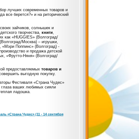
бор лучших современных товаров и
да все берется?» и на риторический
своих зайчиков, солнышек и
 детского творчества,
книги
,
ких как «HUGGIES» (Волгоград/
 (Волгоград/Москва) – игрушки,
 «Мэри Поппинс» (Волгоград) -
 производство и продажа детской
ых, «Фрутто-Няня» (Волгоград/
йкой предоставляемых
товаров и
 совершить выгодную покупку.
изаторы Фестиваля «Страна Чудес»
ы глаза ваших любимых сияли
теплая ладошка.
ль «Страна Чудес» (11 - 14 сентября