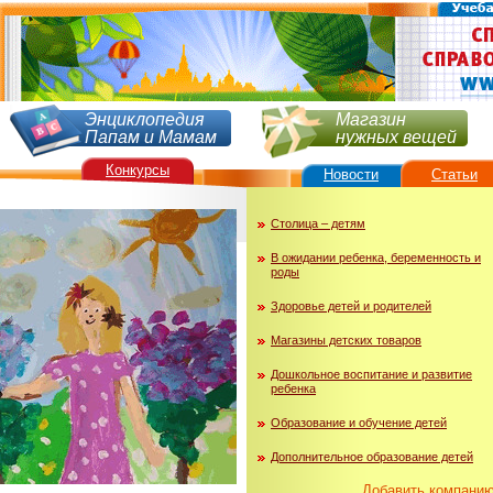
Энциклопедия
Магазин
Папам и Мамам
нужных вещей
Конкурсы
Новости
Статьи
Столица – детям
В ожидании ребенка, беременность и
роды
Здоровье детей и родителей
Магазины детских товаров
Дошкольное воспитание и развитие
ребенка
Образование и обучение детей
Дополнительное образование детей
Добавить компани