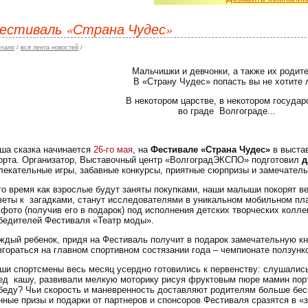
естиваль «Страна Чудес»
ачало
/
вся лента новостей
/
Мальчишки и девчонки, а также их родите
В «Страну Чудес» попасть вы не хотите 
В некотором царстве, в некотором государ
во граде Волгограде...
ша сказка начинается
26-го мая
, на
Фестивале «Страна Чудес»
в выста
орта. Организатор, Выставочный центр «ВолгоградЭКСПО» подготовил
д
лекательные игры, забавные конкурсы, приятные сюрпризы и замечатель
то время как взрослые будут заняты покупками, наши малыши покорят 
веты к загадками, станут исследователями в уникальном мобильном пла
 фото (получив его в подарок) под исполнения детских творческих колле
бедителей Фестиваля «Театр моды».
ждый ребенок, придя на Фестиваль получит в подарок замечательную кн
згораться на главном спортивном состязании года – чемпионате ползунк
ши спортсмены весь месяц усердно готовились к первенству: слушались
ед кашу, развивали мелкую моторику рисуя фруктовым пюре мамин портр
беду? Чьи скорость и маневренность доставляют родителям больше бес
нные призы и подарки от партнеров и спонсоров Фестиваля сразятся в «з