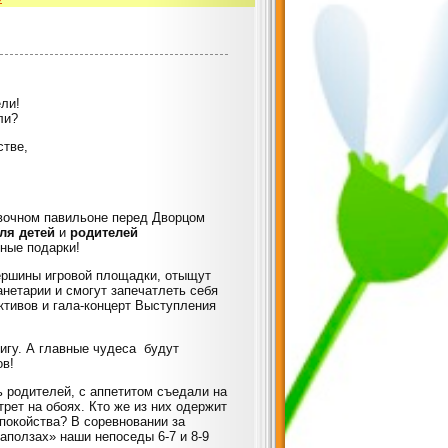
ли!
ли?
стве,
вочном павильоне перед Дворцом
ля детей
и
родителей
ные подарки!
вершины игровой площадки, отыщут
нетарии и смогут запечатлеть себя
ктивов и гала-концерт Выступления
игу. А главные чудеса будут
ов!
 родителей, с аппетитом съедали на
ет на обоях. Кто же из них одержит
покойства? В соревновании за
аползах» наши непоседы 6-7 и 8-9