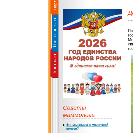
Д
в н
Пр
го
Ме
сп
го
Советы
маммолога
Что мы знаем о молочной
железе?