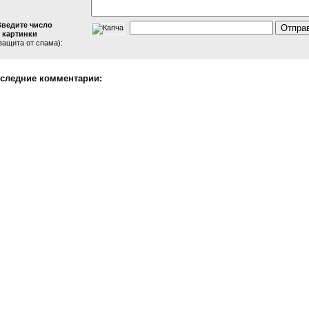
Введите число
 картинки
защита от спама):
следние комментарии: