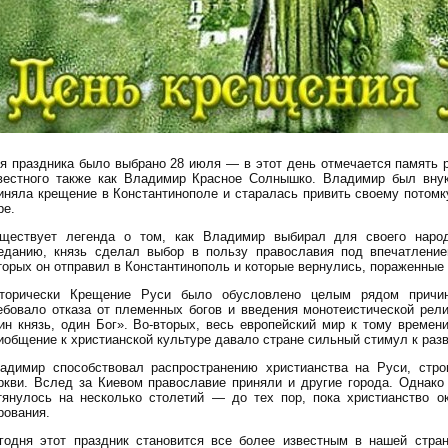
я праздника было выбрано 28 июля — в этот день отмечается память 
вестного также как Владимир Красное Солнышко. Владимир был внук
иняла крещение в Константинополе и старалась привить своему потомк
ре.
ществует легенда о том, как Владимир выбирал для своего наро
еданию, князь сделал выбор в пользу православия под впечатление
торых он отправил в Константинополь и которые вернулись, пораженные
торически Крещение Руси было обусловлено целым рядом причин
ебовало отказа от племенных богов и введения монотеистической рели
ин князь, один Бог». Во-вторых, весь европейский мир к тому времени
иобщение к христианской культуре давало стране сильный стимул к раз
адимир способствовал распространению христианства на Руси, стро
ркви. Вслед за Киевом православие приняли и другие города. Однако
тянулось на несколько столетий — до тех пор, пока христианство о
рования.
годня этот праздник становится все более известным в нашей стра