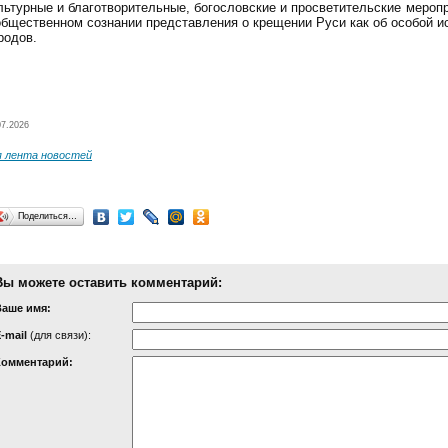
льтурные и благотворительные, богословские и просветительские мероп
общественном сознании представления о крещении Руси как об особой и
родов.
07.2026
я лента новостей
Поделиться…
Вы можете оставить комментарий:
Ваше имя:
-mail
(для связи):
Комментарий: