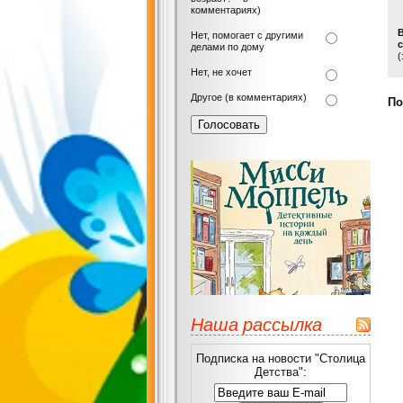
комментариях)
Нет, помогает с другими
с
делами по дому
(
Нет, не хочет
Другое (в комментариях)
По
Наша рассылка
Подписка на новости "Столица
Детства":