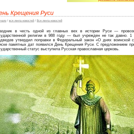
ень Крещения Руси
ачало
/
вся лента новостей
/
Вся лента новостей
аздник в честь одной из главных вех в истории Руси — провозг
сударственной религии в 988 году — был учрежден не так давно. 1
дведев утвердил поправки в Федеральный закон «О днях воинской с
иске памятных дат появился День Крещения Руси. С предложением пр
сударственный статус выступила Русская православная церковь.