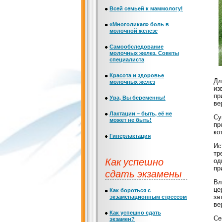
Всей семьей к маммологу!
«Многоликая» боль в
молочной железе
Самообследование
молочных желез. Советы
специалиста
Красота и здоровье
Дл
молочных желез
из
пр
Ура, Вы беременны!
ве
Лактации – быть, её не
Су
может не быть!
пр
ко
Гиперлактация
Ис
тр
Как успешно
од
пр
сдать экзамены
Вл
це
Как бороться с
за
экзаменационным стрессом
ве
Как успешно сдать
Се
экзамен?