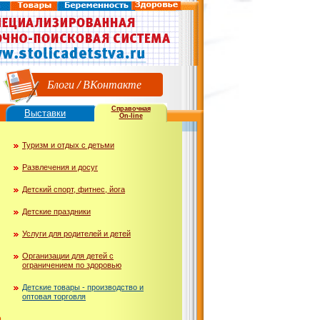
Блоги
/
ВКонтакте
Справочная
Выставки
On-line
Туризм и отдых с детьми
Развлечения и досуг
Детский спорт, фитнес, йога
Детские праздники
Услуги для родителей и детей
Организации для детей с
ограничением по здоровью
Детские товары - производство и
оптовая торговля
ю