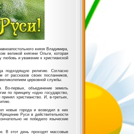
равноапостольного князя Владимира,
ом великой княгини Ольги, которая
у любовь и уважение к христианской
да подходящую религию. Согласно
м от рассказов своих посланников,
 великолепием церковной службы.
. Во-первых, объединение земель
гии по принципу «одно государство,
 принял христианство. И, в-третьих,
витию.
ил новые города и возводил в них
 Крещение Руси в действительности
кончательно не победило языческие
не. В этот день проходят массовые