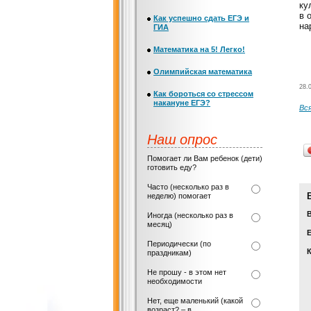
ку
в 
Как успешно сдать ЕГЭ и
на
ГИА
Математика на 5! Легко!
Олимпийская математика
28.
Как бороться со стрессом
накануне ЕГЭ?
Вс
Наш опрос
Помогает ли Вам ребенок (дети)
готовить еду?
Часто (несколько раз в
неделю) помогает
Иногда (несколько раз в
месяц)
Е
Периодически (по
праздникам)
Не прошу - в этом нет
необходимости
Нет, еще маленький (какой
возраст? – в