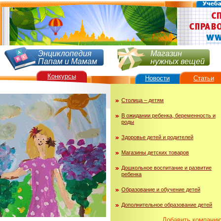
Энциклопедия
Магазин
Папам и Мамам
нужных вещей
Конкурсы
Новости
Статьи
Столица – детям
В ожидании ребенка, беременность и
роды
Здоровье детей и родителей
Магазины детских товаров
Дошкольное воспитание и развитие
ребенка
Образование и обучение детей
Дополнительное образование детей
Добавить компани