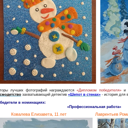
торы лучших
фотографий
награждаются
«Дипломом победителя»
и 
смодетство
захватывающий детектив
«Шепот в стенах»
- история для 
бедители в номинациях:
«Профессиональная работа»
овалева Елизавета, 11 лет Лаврентьев Роман,