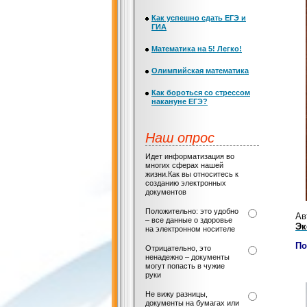
Как успешно сдать ЕГЭ и
ГИА
Математика на 5! Легко!
Олимпийская математика
Как бороться со стрессом
накануне ЕГЭ?
Наш опрос
Идет информатизация во
многих сферах нашей
жизни.Как вы относитесь к
созданию электронных
документов
Положительно: это удобно
Ав
– все данные о здоровье
Эк
на электронном носителе
По
Отрицательно, это
ненадежно – документы
могут попасть в чужие
К
руки
Не вижу разницы,
документы на бумагах или