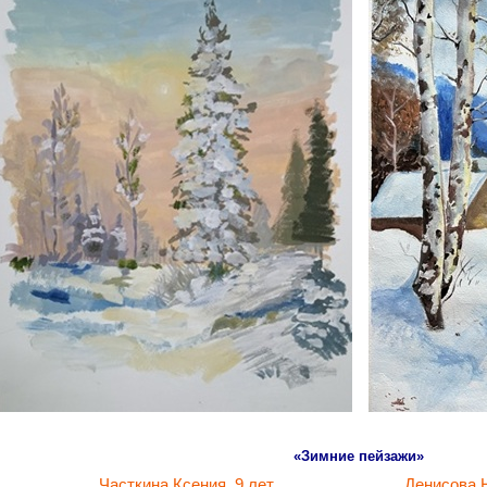
«Зимние пейзажи»
асткина Ксения, 9 лет Денисова Настя