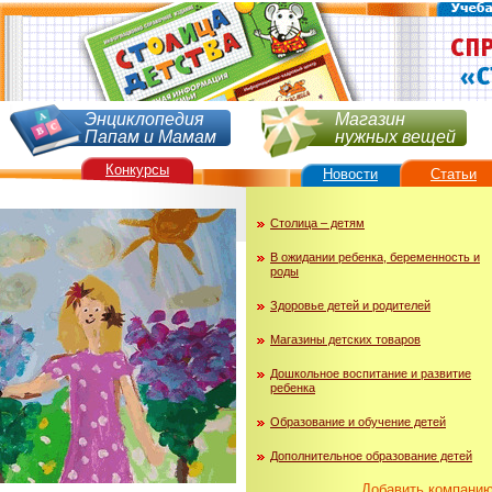
Энциклопедия
Магазин
Папам и Мамам
нужных вещей
Конкурсы
Новости
Статьи
Столица – детям
В ожидании ребенка, беременность и
роды
Здоровье детей и родителей
Магазины детских товаров
Дошкольное воспитание и развитие
ребенка
Образование и обучение детей
Дополнительное образование детей
Добавить компани