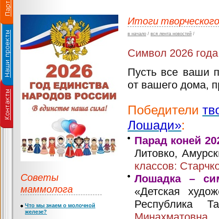
Итоги творческого
в начало
/
вся лента новостей
/
Символ 2026 год
Пусть все ваши 
от вашего дома, п
Победители
тв
Лошади»
:
Парад коней 20
Литовко, Амурск
классов: Старчк
Советы
Лошадка – си
маммолога
«Детская худо
Республика Т
Что мы знаем о молочной
железе?
Минахматовна