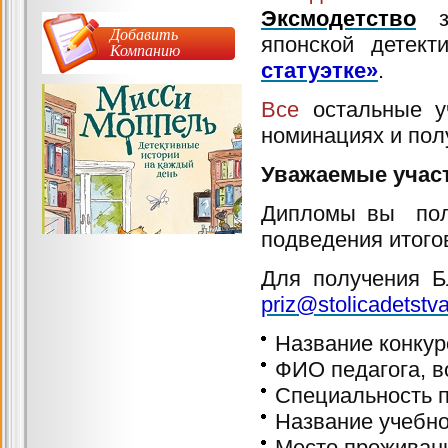
Эксмодетство
Добавить
японской детек
Компанию
статуэтке»
.
Все
остальные у
номинациях и по
Уважаемые участ
Дипломы вы полу
подведения итогов
Для получения Б
priz@stolicadetstva
Название конкур
ФИО педагога, в
Специальность п
Название учебно
Место проживани