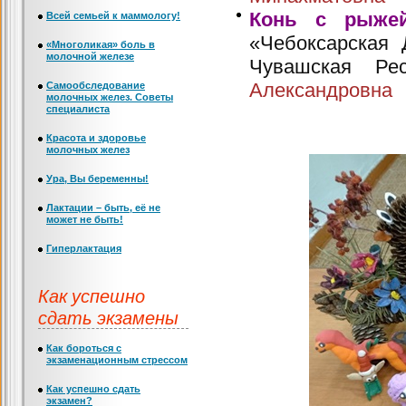
Конь с рыжей
Всей семьей к маммологу!
«Чебоксарская
«Многоликая» боль в
молочной железе
Чувашская Ре
Александровна
Самообследование
молочных желез. Советы
специалиста
3 кл
Красота и здоровье
молочных желез
Ура, Вы беременны!
Лактации – быть, её не
может не быть!
Гиперлактация
Как успешно
сдать экзамены
Как бороться с
экзаменационным стрессом
Как успешно сдать
экзамен?