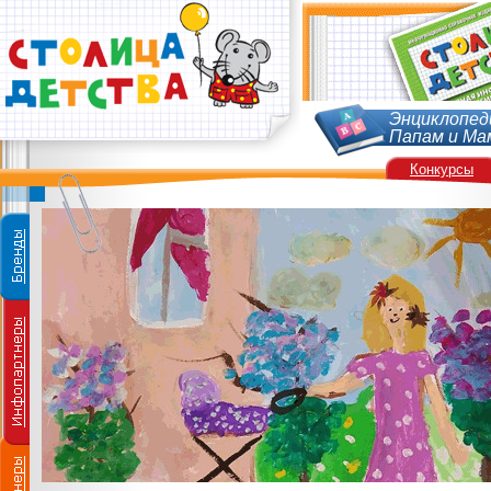
Энциклопед
Папам и Ма
Конкурсы