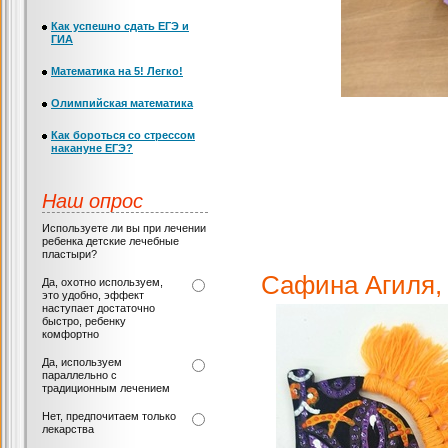
Как успешно сдать ЕГЭ и
ГИА
Математика на 5! Легко!
Олимпийская математика
Как бороться со стрессом
накануне ЕГЭ?
Наш опрос
Используете ли вы при лечении
ребенка детские лечебные
Асадо
пластыри?
Сафина Агиля, 
Да, охотно используем,
это удобно, эффект
наступает достаточно
быстро, ребенку
комфортно
Да, используем
параллельно с
традиционным лечением
Нет, предпочитаем только
лекарства