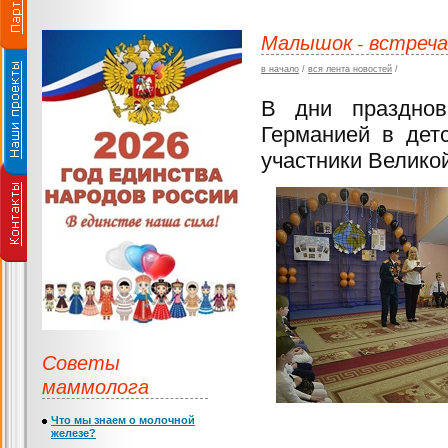
Малышок - встреча
в начало
/
вся лента новостей
/
В дни празднов
Германией в дет
участники Велико
Советы
маммолога
Что мы знаем о молочной
железе?