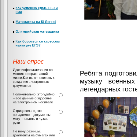
Как успешно сдать ЕГЭ и
ГИА
Математика на 5! Легко!
Олимпийская математика
Как бороться со стрессом
накануне ЕГЭ?
Наш опрос
Идет информатизация во
Ребята подготови
многих сферах нашей
жизни.Как вы относитесь к
музыку военных
созданию электронных
документов
легендарных гост
Положительно: это удобно
– все данные о здоровье
на электронном носителе
Отрицательно, это
ненадежно – документы
могут попасть в чужие
руки
Не вижу разницы,
документы на бумагах или