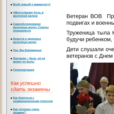
Всей семьей к маммологу!
«Многоликая» боль в
Ветеран ВОВ Про
молочной железе
подвигах и военны
Самообследование
молочных желез. Советы
специалиста
Труженица тыла К
будучи ребенком,
Красота и здоровье
молочных желез
Дети слушали оче
Ура, Вы беременны!
ветеранов с Днем
Лактации – быть, её не
может не быть!
Гиперлактация
Как успешно
сдать экзамены
Как бороться с
экзаменационным стрессом
Как успешно сдать
экзамен?