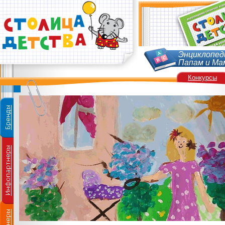
Энциклопед
Папам и Ма
Конкурсы