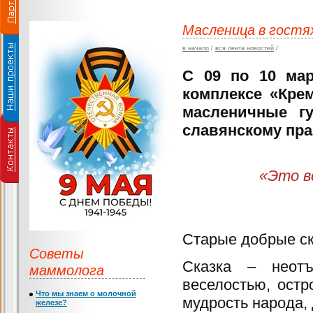
Масленица в гостях
в начало
/
вся лента новостей
/
С 09 по 10 мар
комплексе «Кре
масленичные г
славянскому пра
«Это вс
Старые добрые ск
Советы
Сказка – неотъ
маммолога
веселостью, остр
Что мы знаем о молочной
мудрость народа,
железе?