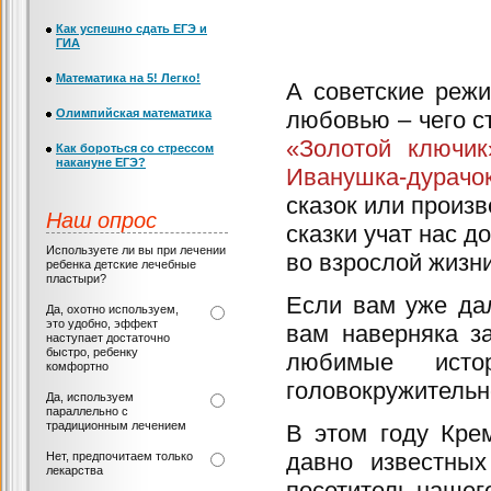
Как успешно сдать ЕГЭ и
ГИА
Математика на 5! Легко!
А советские реж
Олимпийская математика
любовью – чего с
«Золотой ключик
Как бороться со стрессом
накануне ЕГЭ?
Иванушка-дурачок
сказок или произ
Наш опрос
сказки учат нас д
Используете ли вы при лечении
во взрослой жизни
ребенка детские лечебные
пластыри?
Если вам уже дал
Да, охотно используем,
это удобно, эффект
вам наверняка з
наступает достаточно
быстро, ребенку
любимые исто
комфортно
головокружительн
Да, используем
параллельно с
традиционным лечением
В этом году Кре
давно известных
Нет, предпочитаем только
лекарства
посетитель нашег