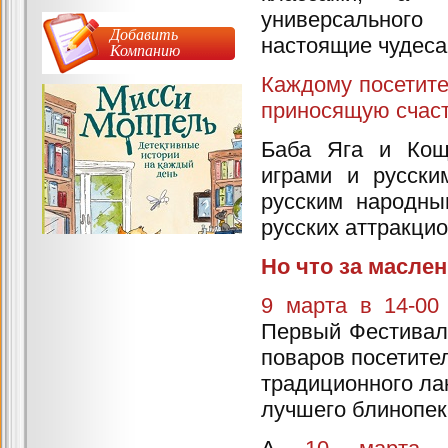
универсального
Добавить
настоящие чудеса
Компанию
Каждому посетите
приносящую счаст
Баба Яга и Кощ
играми и русски
русским народны
русских аттракци
Но что за масле
9 марта в 14-00
Первый Фестивал
поваров посетител
традиционного лак
лучшего блинопек