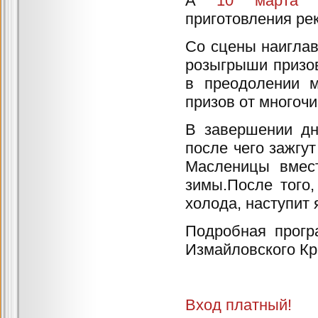
А
10 марта
по
приготовления ре
Со сцены наигла
розыгрыши призо
в преодолении м
призов от многоч
В завершении дн
после чего зажгут
Масленицы вмес
зимы.После того,
холода, наступит
Подробная прогр
Измайловского К
Вход платный!