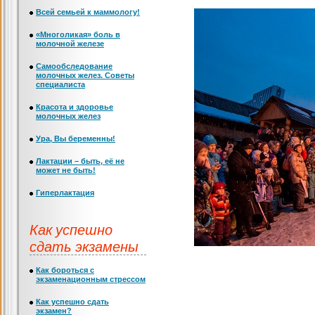
Всей семьей к маммологу!
«Многоликая» боль в
молочной железе
Самообследование
молочных желез. Советы
специалиста
Красота и здоровье
молочных желез
Ура, Вы беременны!
Лактации – быть, её не
может не быть!
Гиперлактация
Как успешно
сдать экзамены
Как бороться с
экзаменационным стрессом
Как успешно сдать
экзамен?