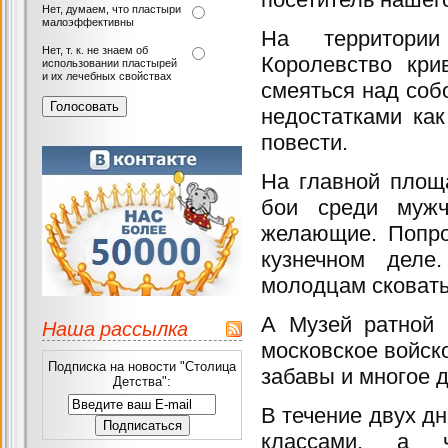
Нет, думаем, что пластыри
малоэффективны
На территории 
Нет, т. к. не знаем об
Королевство кри
использовании пластырей
и их лечебных свойствах
смеяться над собо
недостатками ка
повести.
На главной площ
бои среди мужч
желающие. Попро
кузнечном деле
молодцам сковать 
А Музей ратной 
Наша рассылка
московское войск
Подписка на новости "Столица
забавы и многое д
Детства":
В течение двух дн
классами, а ч