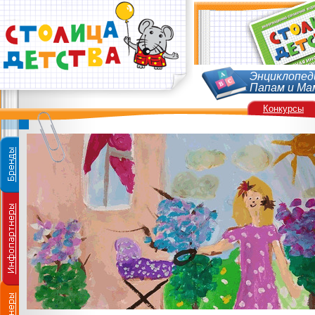
Энциклопед
Папам и Ма
Конкурсы