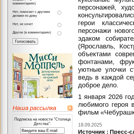
комментариях)
персонажей, худ
Нет, помогает с другими
консультировалис
делами по дому
герои классиче
Нет, не хочет
персонажи новог
Другое (в комментариях)
эдаком собират
(Ярославль, Кос
объектами совре
фонтанами, фру
уютные улочки с
ведь в каждой се
доброе дело.
1 января 2026 го
любимого героя 
Наша рассылка
фильм «Чебурашк
Подписка на новости "Столица
Детства":
18.09.2025
Источник : Пресс-