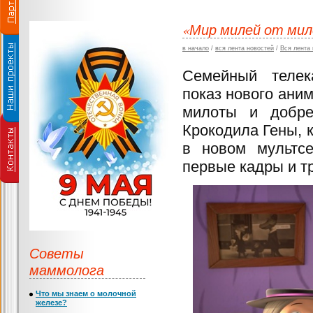
«Мир милей от мил
в начало
/
вся лента новостей
/
Вся лента
Семейный телек
показ нового ани
милоты и добре
Крокодила Гены, 
в новом мультс
первые кадры и т
Советы
маммолога
Что мы знаем о молочной
железе?