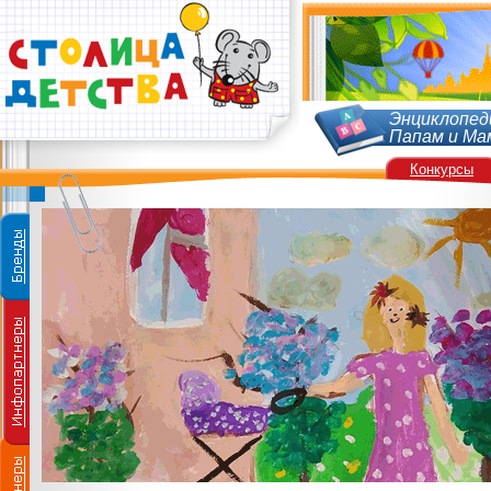
Энциклопед
Папам и Ма
Конкурсы