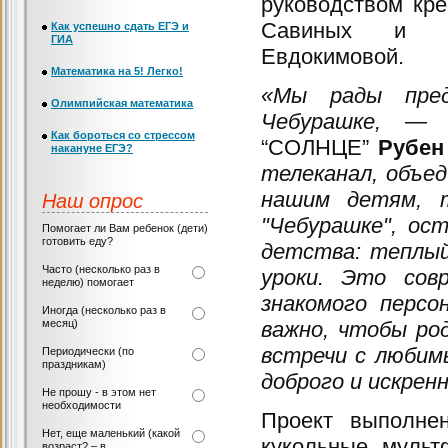
руководством кр
Савиных и ар
Как успешно сдать ЕГЭ и
ГИА
Евдокимовой.
Математика на 5! Легко!
«Мы рады пред
Олимпийская математика
Чебурашке,
— де
Как бороться со стрессом
“СОЛНЦЕ”
Рубен
накануне ЕГЭ?
телеканал, объе
Наш опрос
нашим детям, 
"Чебурашке", ос
Помогает ли Вам ребенок (дети)
готовить еду?
детства: теплый
Часто (несколько раз в
уроки. Это сов
неделю) помогает
знакомого персо
Иногда (несколько раз в
месяц)
важно, чтобы ро
встречи с любим
Периодически (по
праздникам)
доброго и искрен
Не прошу - в этом нет
необходимости
Проект выполнен
Нет, еще маленький (какой
кукольные мульт
возраст? – в