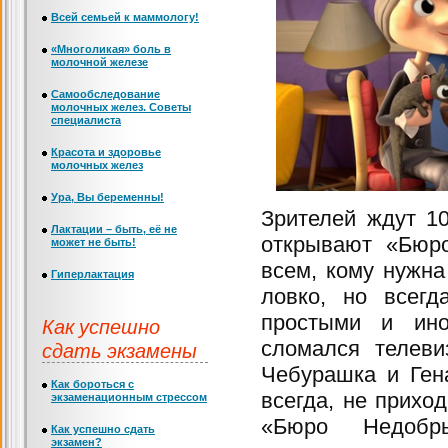
Всей семьей к маммологу!
«Многоликая» боль в
молочной железе
Самообследование
молочных желез. Советы
специалиста
Красота и здоровье
молочных желез
Ура, Вы беременны!
Зрителей ждут 1
Лактации – быть, её не
открывают «Бюро
может не быть!
всем, кому нужна
Гиперлактация
ловко, но всег
простыми и ино
Как успешно
сломался телеви
сдать экзамены
Чебурашка и Ген
Как бороться с
всегда, не прихо
экзаменационным стрессом
«Бюро Недобр
Как успешно сдать
экзамен?