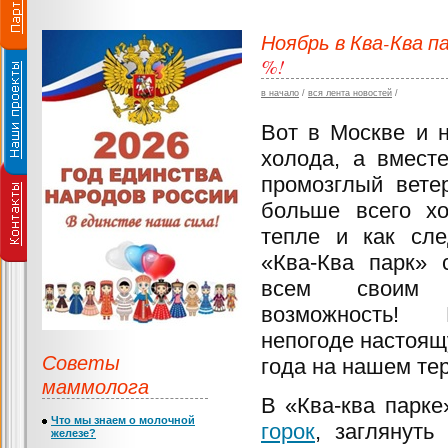
Ноябрь в Ква-Ква 
%!
в начало
/
вся лента новостей
/
Вот в Москве и 
холода, а вмест
промозглый вете
больше всего хо
тепле и как сле
«Ква-Ква парк» 
всем своим 
возможность!
непогоде настоящ
Советы
года на нашем тер
маммолога
В «Ква-ква парке
Что мы знаем о молочной
горок
, заглянуть
железе?