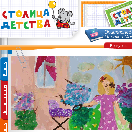
Энциклопед
Папам и Ма
Конкурсы