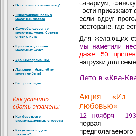
санариум, финск
Всей семьей к маммологу!
Гости приезжают 
«Многоликая» боль в
если вдруг прог
молочной железе
ресторане, где ес
Самообследование
молочных желез. Советы
специалиста
Для желающих сэ
мы наметили не
Красота и здоровье
молочных желез
даже 50 процен
Ура, Вы беременны!
нагрузки для сем
Лактации – быть, её не
может не быть!
Лето в «Ква-Кв
Гиперлактация
Акция «Из 
Как успешно
любовью»
сдать экзамены
12 ноября 19
Как бороться с
экзаменационным стрессом
первая ф
предполагае
Как успешно сдать
экзамен?