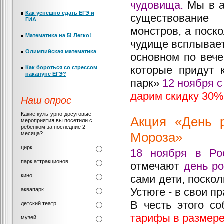
чудовища.
Мы в а
Как успешно сдать ЕГЭ и
существован
ГИА
монстров, а поск
Математика на 5! Легко!
чудище всплывает
Олимпийская математика
основном по вече
которые придут 
Как бороться со стрессом
накануне ЕГЭ?
парк»
12 ноября с
дарим скидку 30%
Наш опрос
Какие культурно-досуговые
Акция «День 
мероприятия вы посетили с
ребенком за последние 2
месяца?
Мороза»
цирк
18 ноября в Ро
парк аттракционов
отмечают
день р
кино
сами дети, поскол
Устюге - в свои п
аквапарк
В честь этого с
детский театр
тарифы в размер
музей