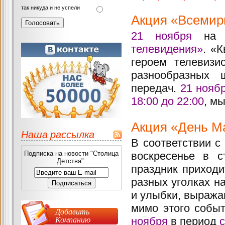
так никуда и не успели
Акция «Всемир
21 ноября
на в
телевидения»
. «
героем телевизи
разнообразных 
передач.
21 нояб
18:00 до 22:00
, м
Акция «День М
Наша рассылка
В соответствии с
Подписка на новости "Столица
воскресенье в 
Детства":
праздник приходи
разных уголках н
и улыбки, выража
мимо этого собы
Добавить
Компанию
ноября
в период
с