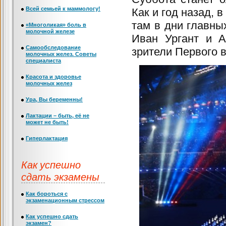
Всей семьей к маммологу!
Как и год назад, 
там в дни главны
«Многоликая» боль в
молочной железе
Иван Ургант и А
Самообследование
зрители Первого 
молочных желез. Советы
специалиста
Красота и здоровье
молочных желез
Ура, Вы беременны!
Лактации – быть, её не
может не быть!
Гиперлактация
Как успешно
сдать экзамены
Как бороться с
экзаменационным стрессом
Как успешно сдать
экзамен?