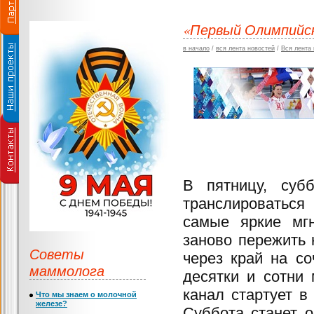
«Первый Олимпийск
в начало
/
вся лента новостей
/
Вся лента
В пятницу, суб
транслироваться
самые яркие мгн
заново пережить
Советы
через край на со
маммолога
десятки и сотни
канал стартует в
Что мы знаем о молочной
железе?
Суббота станет 