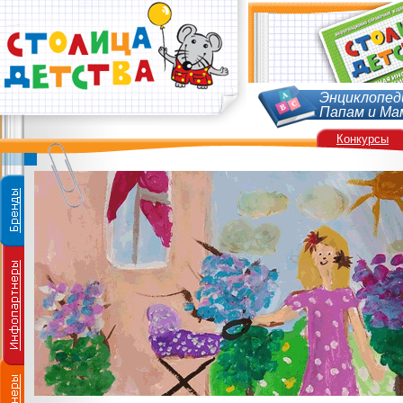
Энциклопед
Папам и Ма
Конкурсы