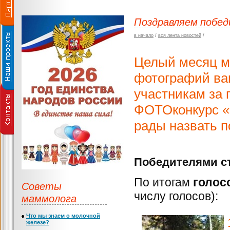
Поздравляем побед
в начало
/
вся лента новостей
/
Целый месяц м
фотографий ва
участникам за 
ФОТОконкурс «
рады назвать п
Победителями ст
По итогам
голос
Советы
числу голосов):
маммолога
Что мы знаем о молочной
железе?