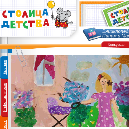
Энциклопед
Папам и Ма
Конкурсы