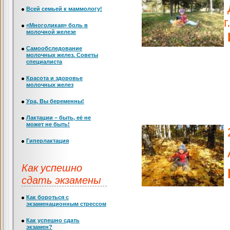
Д
Всей семьей к маммологу!
г
«Многоликая» боль в
молочной железе
Самообследование
молочных желез. Советы
специалиста
Красота и здоровье
молочных желез
Ура, Вы беременны!
Лактации – быть, её не
может не быть!
Гиперлактация
Как успешно
сдать экзамены
Как бороться с
экзаменационным стрессом
Как успешно сдать
экзамен?