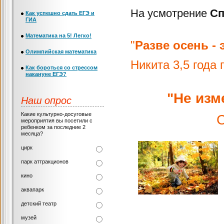
На усмотрение
Сп
Как успешно сдать ЕГЭ и
ГИА
Математика на 5! Легко!
"
Разве осень - 
Олимпийская математика
Никита 3,5 года 
Как бороться со стрессом
накануне ЕГЭ?
"Не изм
Наш опрос
Какие культурно-досуговые
С
мероприятия вы посетили с
ребенком за последние 2
месяца?
цирк
парк аттракционов
кино
аквапарк
детский театр
музей