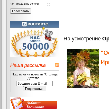
так никуда и не успели
На усмотрение
Ор
"Ос
Ири
Наша рассылка
Подписка на новости "Столица
Детства":
Добавить
Компанию