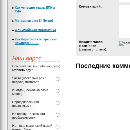
Комментарий:
Как успешно сдать ЕГЭ и
ГИА
Математика на 5! Легко!
Олимпийская математика
Как бороться со стрессом
Введите число
накануне ЕГЭ?
с картинки
(защита от спама):
Наш опрос
Последние комм
Помогает ли Вам ребенок (дети)
готовить еду?
Часто (несколько раз в
неделю) помогает
Иногда (несколько раз в
месяц)
Периодически (по
праздникам)
Не прошу - в этом нет
необходимости
Нет, еще маленький (какой
возраст? – в