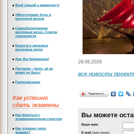
Всей семьей к маммологу!
«Многоликая» боль в
молочной железе
Самообследование
молочных желез. Советы
специалиста
Красота и здоровье
молочных желез
Ура, Вы беременны!
26.06.2026
Лактации – быть, её не
может не быть!
все новости проек
Гиперлактация
Поделиться…
Как успешно
сдать экзамены
Вы можете оста
Как бороться с
экзаменационным стрессом
Ваше имя:
Как успешно сдать
экзамен?
Е-mail
(для связи):