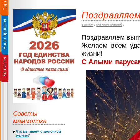
Поздравляем
в начало
/
вся лента новостей
/
Поздравляем выпу
Желаем всем уда
жизни!
С Алыми парусам
Советы
маммолога
Что мы знаем о молочной
железе?