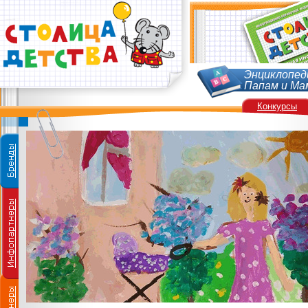
Энциклопед
Папам и Ма
Конкурсы