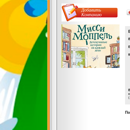
Добавить
Компанию
Е
с
(
По