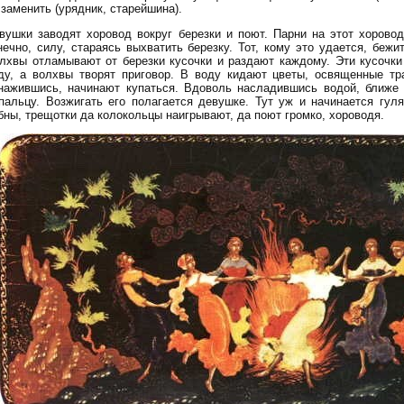
 заменить (урядник, старейшина).
вушки заводят хоровод вокруг березки и поют. Парни на этот хорово
нечно, силу, стараясь выхватить березку. Тот, кому это удается, бежи
лхвы отламывают от березки кусочки и раздают каждому. Эти кусочки
ду, а волхвы творят приговор. В воду кидают цветы, освященные тра
нажившись, начинают купаться. Вдоволь насладившись водой, ближе
пальцу. Возжигать его полагается девушке. Тут уж и начинается гул
бны, трещотки да колокольцы наигрывают, да поют громко, хороводя.