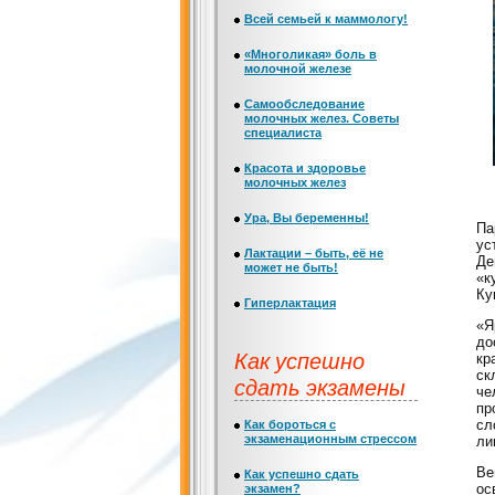
Всей семьей к маммологу!
«Многоликая» боль в
молочной железе
Самообследование
молочных желез. Советы
специалиста
Красота и здоровье
молочных желез
Ура, Вы беременны!
Па
ус
Лактации – быть, её не
Де
может не быть!
«к
Ку
Гиперлактация
«Я
до
Как успешно
кр
ск
сдать экзамены
че
пр
сл
Как бороться с
экзаменационным стрессом
ли
Ве
Как успешно сдать
ос
экзамен?