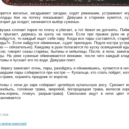
орится веселье, загадывают загадки, ходят ряжеными, устраивают иг
лодцы бои на потеху показывают. Девушки в сторонке кумятся, су
огорит да осядет, начинается выбор суженых.
вушка хлопает парня по плечу и убегает, а тот бежит ее догонять. Пойм
и прыгают, держась за куклу на палке. Если при прыжке руки не р
зойдутся, то каждый ищет себе пару. Когда все пары составятся, стар
иды?». Если найдутся обиженные, судят прилюдно. Подле костра устраи
во — обязательно). Каждому в руки полагается по куску освященной еды
сни, говорят сказы старины, былины и небылицы. После, в ночи, зажига
ды. На реке суженые обмениваются венками, после чего каждый кладе
ломы и пускает его по воде. Девушки поют.
 берегу зажигают огонь, пары, разойдясь и обнажившись, купаются в ноч
шедшие пары собираются при костре — Купальце, кто спать пойдет, ког
 страже, охранять праздник от ворогов.
лхвы с ночи до зари собирают целебную купальскую росу. Срезают во
рнобыль, головная трава, зверобой, богородицкая трава, велесов коре
ень-корень, плакун, разрыв-трава). Смельчаки ищут в ночи цвет п
канчивается.
07.2026
я лента новостей