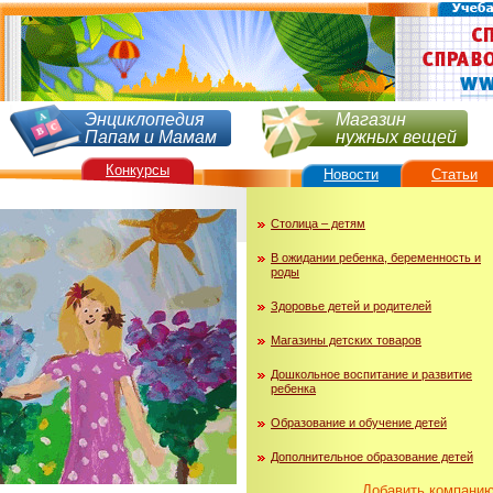
Энциклопедия
Магазин
Папам и Мамам
нужных вещей
Конкурсы
Новости
Статьи
Столица – детям
В ожидании ребенка, беременность и
роды
Здоровье детей и родителей
Магазины детских товаров
Дошкольное воспитание и развитие
ребенка
Образование и обучение детей
Дополнительное образование детей
Добавить компани