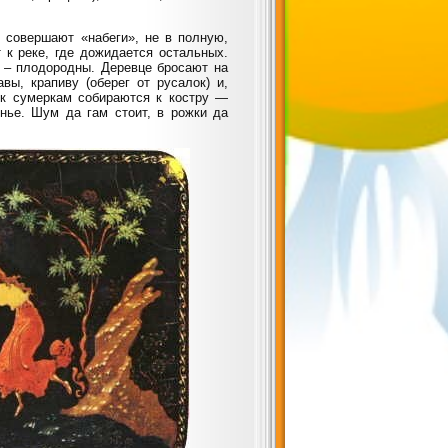
д совершают «набеги», не в полную,
т к реке, где дожидается остальных.
 – плодородны. Деревце бросают на
вы, крапиву (оберег от русалок) и,
 к сумеркам собираются к костру —
янье. Шум да гам стоит, в рожки да