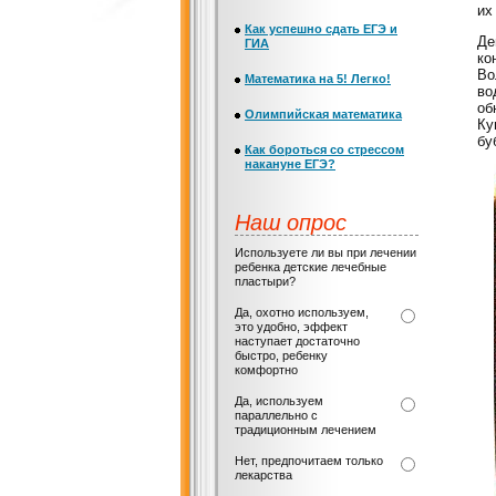
их
Как успешно сдать ЕГЭ и
Де
ГИА
ко
Во
Математика на 5! Легко!
во
об
Олимпийская математика
Ку
бу
Как бороться со стрессом
накануне ЕГЭ?
Наш опрос
Используете ли вы при лечении
ребенка детские лечебные
пластыри?
Да, охотно используем,
это удобно, эффект
наступает достаточно
быстро, ребенку
комфортно
Да, используем
параллельно с
традиционным лечением
Нет, предпочитаем только
лекарства