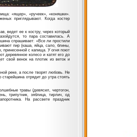
рища: «ящер», «ручеек», «коняшки».
женых приглядывают. Когда костер
ав, ведет ее к костру, через который
азойдутся, то пара составилась. А
ейшина спрашивает: «Все ли простили
вают пир (каша, яйца, сало, блины,
, принесенной с капища. У огня поют
ют деревянное колесо и катят его до
т свой венок на плотик из веток и
ной реке, а после творят любовь. Не
о старейшина отрядит до утра стоять
лшебные травы (девясил, чертогон,
нь, трипутник, зяблица, тирлич, од
апоротника. На рассвете праздник