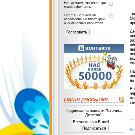
Нет, думаем, что пластыри
малоэффективны
Тв
Нет, т. к. не знаем об
Мо
использовании пластырей
пр
и их лечебных свойствах
Де
он
ра
об
пи
пе
во
со
На
на
на
Во
че
Наша рассылка
ол
за
Подписка на новости "Столица
Детства":
07.
Вс