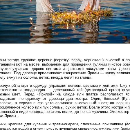
рни загодя срубают деревце (березку, вербу, черноклен) высотой в по
танавливают на месте, выбранном для проведения гуляний (чистое ровно
вушки украшают дерево цветами и цветными лоскутами ткани. Дерев
упала». Под деревце прилаживают изображение Ярилы — куклу величин
клу вяжут из соломы, веток, иногда лепят из глины.
рилу» облачают в одежду, украшают венком, цветами и лентами. Ему 
стоинства и плодородия — деревянный гой (детородный орган) вну
асный цвет. Перед «Ярилой» на блюде или платке располагают яс
ладывают неподалеку от деревца два костра. Один, большой (Куп
ловека; в середине его устанавливают высоченный шест, на вершин
осмоленное колесо или пук соломы, сухих веток. Возле этого костра и п
оженный в виде колодца, не столь велик, до пояса мужчины. Это костер
ка Ярилы.
нки, крапива для купания и травы-обереги, сложенные при капище (ес
вящаются водой и огнем присутствующими священнослужителями (волхв