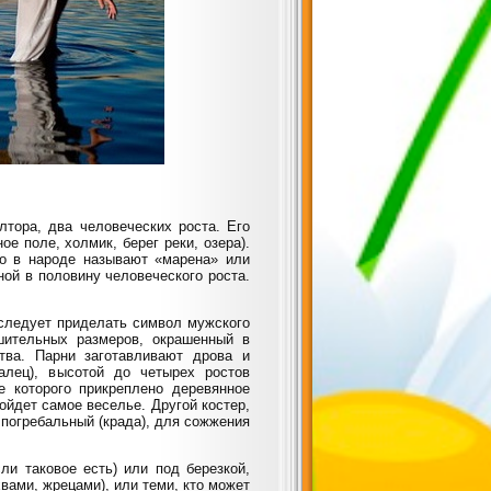
лтора, два человеческих роста. Его
е поле, холмик, берег реки, озера).
о в народе называют «марена» или
ой в половину человеческого роста.
следует приделать символ мужского
шительных размеров, окрашенный в
тва. Парни заготавливают дрова и
алец), высотой до четырех ростов
е которого прикреплено деревянное
ойдет самое веселье. Другой костер,
 погребальный (крада), для сожжения
ли таковое есть) или под березкой,
ами, жрецами), или теми, кто может