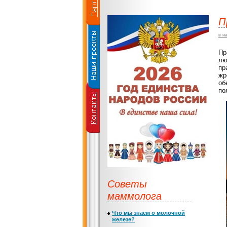
П
в н
Пр
лю
пр
жр
об
по
Советы
маммолога
Что мы знаем о молочной
железе?