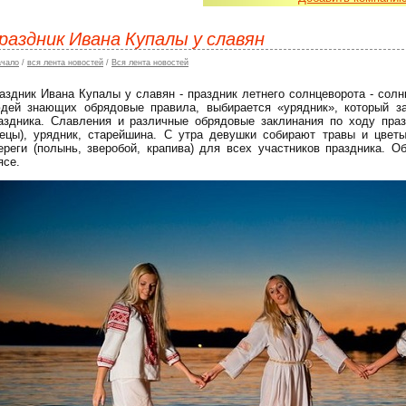
раздник Ивана Купалы у славян
ачало
/
вся лента новостей
/
Вся лента новостей
аздник Ивана Купалы у славян - праздник летнего солнцеворота - солн
дей знающих обрядовые правила, выбирается «урядник», который за
аздника. Славления и различные обрядовые заклинания по ходу праз
ецы), урядник, старейшина. С утра девушки собирают травы и цветы
ереги (полынь, зверобой, крапива) для всех участников праздника. 
ясе.