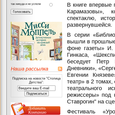
В книге впервые 
так никуда и не успели
Карамазовы», к
спектаклю, исто
развернувшейся.
В серии «Библио
вышли в прошлые г
фоне газеты» И.
Гинкаса, «Шекс
беседует Петр 
Дневники», «Серг
Наша рассылка
Евгении Князев
Подписка на новости "Столица
театр» в 2 томах
Детства":
театрального и
режиссеры» под 
Ставрогин" на сце
Добавить
Фестиваль «Ур
Компанию