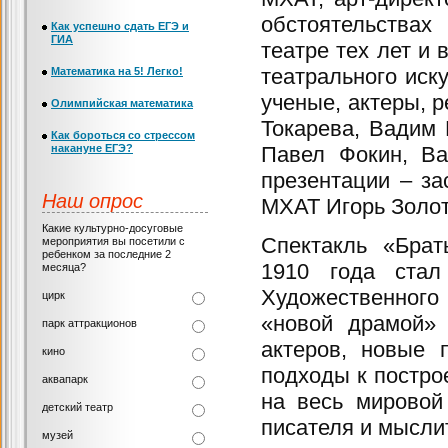
обстоятельствах
Как успешно сдать ЕГЭ и
ГИА
театре тех лет и
театрального иск
Математика на 5! Легко!
ученые, актеры, 
Олимпийская математика
Токарева, Вадим 
Как бороться со стрессом
накануне ЕГЭ?
Павел Фокин, В
презентации – за
Наш опрос
МХАТ Игорь Золот
Какие культурно-досуговые
Спектакль «Брат
мероприятия вы посетили с
ребенком за последние 2
1910 года стал
месяца?
Художественного 
цирк
«новой драмой» 
парк аттракционов
актеров, новые 
кино
подходы к постро
аквапарк
на весь мировой
детский театр
писателя и мыслит
музей