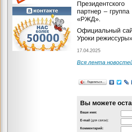
Президентского
партнер – групп
«РЖД».
Официальный сайт
Уроки режиссуры
17.04.2025
Вся лента новосте
Поделиться…
Вы можете оста
Ваше имя:
Е-mail
(для связи):
Комментарий: