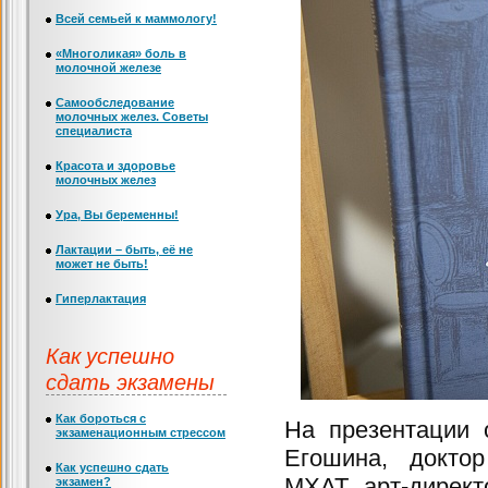
Всей семьей к маммологу!
«Многоликая» боль в
молочной железе
Самообследование
молочных желез. Советы
специалиста
Красота и здоровье
молочных желез
Ура, Вы беременны!
Лактации – быть, её не
может не быть!
Гиперлактация
Как успешно
сдать экзамены
Как бороться с
На презентации 
экзаменационным стрессом
Егошина, доктор
Как успешно сдать
МХАТ, арт-директ
экзамен?