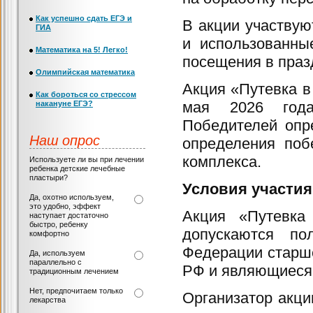
Как успешно сдать ЕГЭ и
В акции участвую
ГИА
и использованны
Математика на 5! Легко!
посещения в празд
Олимпийская математика
Акция «Путевка в
Как бороться со стрессом
мая 2026 года
накануне ЕГЭ?
Победителей опр
Наш опрос
определения поб
комплекса.
Используете ли вы при лечении
ребенка детские лечебные
пластыри?
Условия участия
Да, охотно используем,
это удобно, эффект
Акция «Путевка
наступает достаточно
быстро, ребенку
допускаются по
комфортно
Федерации старше
Да, используем
параллельно с
РФ и являющиеся
традиционным лечением
Нет, предпочитаем только
Организатор ак
лекарства