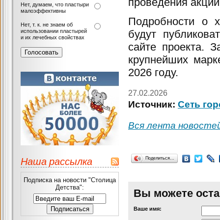
проведения акци
Нет, думаем, что пластыри
малоэффективны
Подробности о х
Нет, т. к. не знаем об
использовании пластырей
будут публикова
и их лечебных свойствах
сайте проекта. З
крупнейших марке
2026 году.
27.02.2026
Источник:
Сеть гор
Вся лента новосте
Наша рассылка
Поделиться…
Подписка на новости "Столица
Детства":
Вы можете оста
Ваше имя: