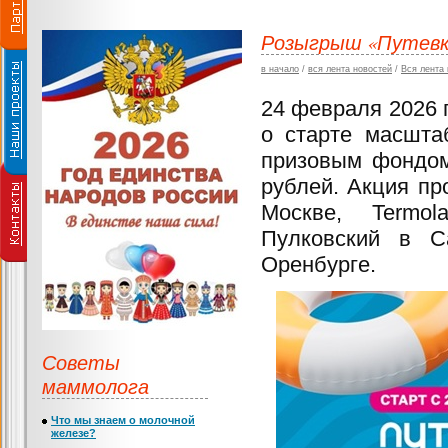
Розыгрыш «Путевка 
в начало
/
вся лента новостей
/
Вся лента
24 февраля 2026 
о старте масшта
призовым фондом
рублей. Акция пр
Москве, Termol
Пулковский в С
Оренбурге.
Советы
маммолога
Что мы знаем о молочной
железе?