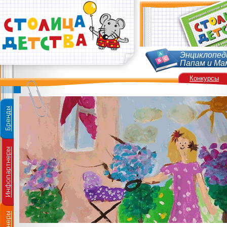
Энциклопед
Папам и Ма
Конкурсы