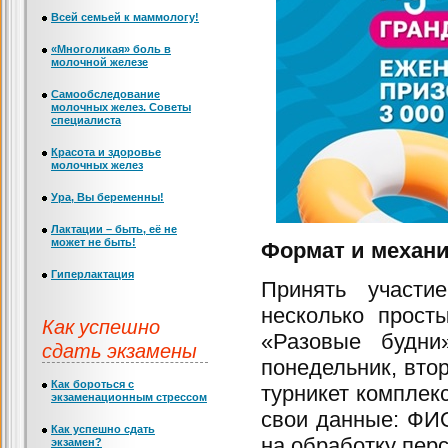
Всей семьей к маммологу!
«Многоликая» боль в
молочной железе
Самообследование
молочных желез. Советы
специалиста
Красота и здоровье
молочных желез
Ура, Вы беременны!
Лактации – быть, её не
может не быть!
Формат и механи
Гиперлактация
Принять участи
несколько прост
Как успешно
«Разовые будни
сдать экзамены
понедельник, втор
Как бороться с
турникет комплекс
экзаменационным стрессом
свои данные: ФИО
Как успешно сдать
на обработку пер
экзамен?