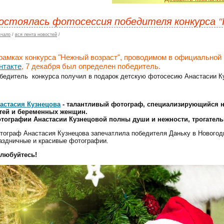
остоялась фотосессия победителя конкурса 
ачало
/
вся лента новостей
/
рамках конкурса "Нежный возраст", проводимом в официальной
нтакте
, 7 декабря был определен победитель.
бедитель конкурса получил в подарок детскую фотосесию Анастасии К
астасия Кузнецова
- талантливый фотограф, специализирующийся н
тей и беременных женщин.
тографии Анастасии Кузнецовой полны души и нежности, трогатель
тограф Анастасия Кузнецова запечатлила победителя Даньку в Новогод
аздничные и красивые фотографии.
любуйтесь!