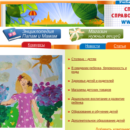
Энциклопедия
Магазин
Папам и Мамам
нужных вещей
Конкурсы
Новости
Статьи
Столица – детям
В ожидании ребенка, беременность и
роды
Здоровье детей и родителей
Магазины детских товаров
Дошкольное воспитание и развитие
ребенка
Образование и обучение детей
Дополнительное образование детей
Добавить компани