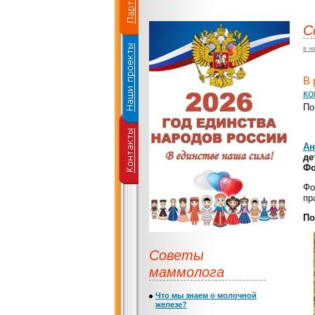
С
в н
В 
ко
По
Ан
де
Фо
Фо
пр
По
Советы
маммолога
Что мы знаем о молочной
железе?