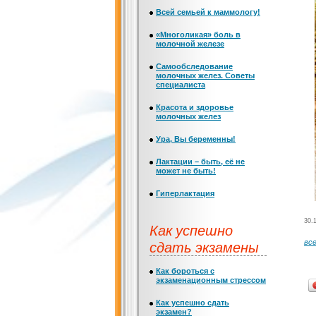
Всей семьей к маммологу!
«Многоликая» боль в
молочной железе
Самообследование
молочных желез. Советы
специалиста
Красота и здоровье
молочных желез
Ура, Вы беременны!
Лактации – быть, её не
может не быть!
Гиперлактация
30.
Как успешно
сдать экзамены
вс
Как бороться с
экзаменационным стрессом
Как успешно сдать
экзамен?