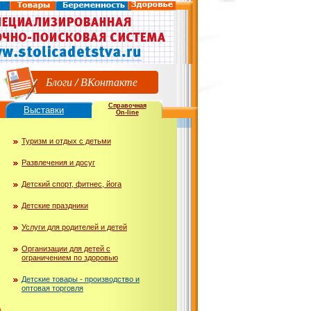
Блоги
/
ВКонтакте
Справочная
Выставки
On-line
Туризм и отдых с детьми
Развлечения и досуг
Детский спорт, фитнес, йога
Детские праздники
Услуги для родителей и детей
Организации для детей с
ограничением по здоровью
Детские товары - производство и
оптовая торговля
ю