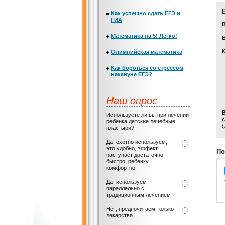
Как успешно сдать ЕГЭ и
ГИА
Математика на 5! Легко!
Е
Олимпийская математика
Как бороться со стрессом
накануне ЕГЭ?
Наш опрос
Используете ли вы при лечении
с
ребенка детские лечебные
(
пластыри?
Да, охотно используем,
это удобно, эффект
По
наступает достаточно
быстро, ребенку
комфортно
Да, используем
параллельно с
традиционным лечением
Нет, предпочитаем только
лекарства