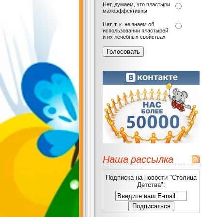
Нет, думаем, что пластыри
малоэффективны
Нет, т. к. не знаем об
использовании пластырей
и их лечебных свойствах
Наша рассылка
Подписка на новости "Столица
Детства":