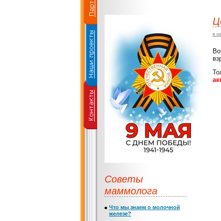
Ц
в н
В
вз
Т
ак
Советы
маммолога
Что мы знаем о молочной
железе?