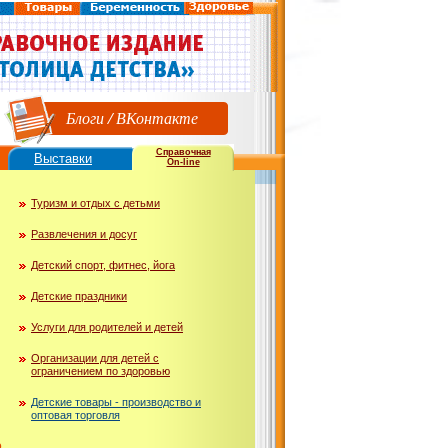
Блоги
/
ВКонтакте
Справочная
Выставки
On-line
Туризм и отдых с детьми
Развлечения и досуг
Детский спорт, фитнес, йога
Детские праздники
Услуги для родителей и детей
Организации для детей с
ограничением по здоровью
Детские товары - производство и
оптовая торговля
ю