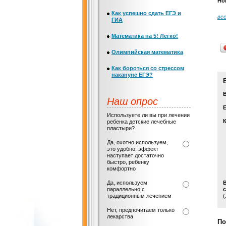
Но
Как успешно сдать ЕГЭ и
все
ГИА
Математика на 5! Легко!
Олимпийская математика
Как бороться со стрессом
накануне ЕГЭ?
Наш опрос
Е
Используете ли вы при лечении
ребенка детские лечебные
пластыри?
Да, охотно используем,
это удобно, эффект
наступает достаточно
быстро, ребенку
комфортно
Да, используем
параллельно с
с
традиционным лечением
(
Нет, предпочитаем только
лекарства
По