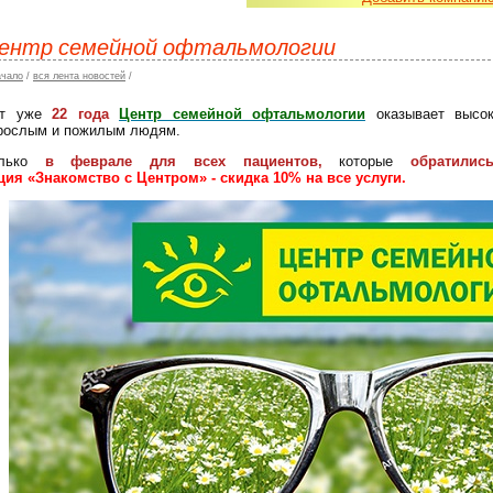
ентр семейной офтальмологии
ачало
/
вся лента новостей
/
от уже
22 года
Центр семейной офтальмологии
оказывает высок
рослым и пожилым людям.
олько
в феврале для всех пациентов,
которые
обратили
ция
«
Знакомство с Центром
»
- скидка 10% на все услуги.