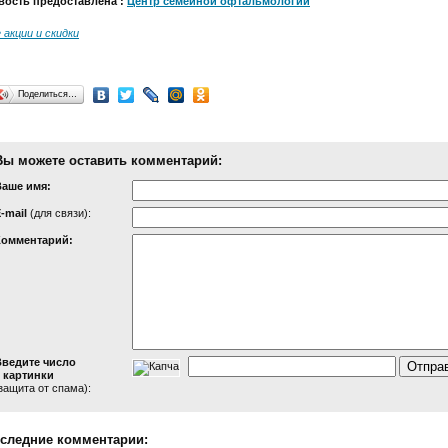
вость предоставлена :
Центр семейной офтальмологии
 акции и скидки
Поделиться…
Вы можете оставить комментарий:
Ваше имя:
-mail
(для связи):
Комментарий:
Введите число
 картинки
защита от спама):
следние комментарии: