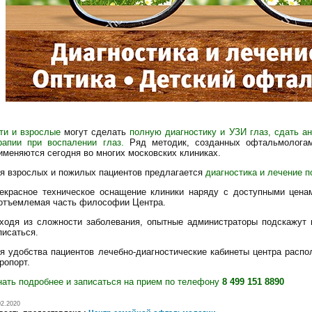
ти и взрослые
могут сделать
полную диагностику и УЗИ глаз, сдать а
рапии при воспалении глаз.
Ряд методик, созданных офтальмологам
именяются сегодня во многих московских клиниках.
я взрослых и пожилых пациентов предлагается
диагностика и лечение п
екрасное техническое оснащение клиники наряду с доступными цена
отъемлемая часть философии Центра.
ходя из сложности заболевания, опытные администраторы подскажут 
писаться.
я удобства пациентов лечебно-диагностические кабинеты центра распо
ропорт.
нать подробнее и записаться на прием по телефону
8 499 151 8890
02.2020