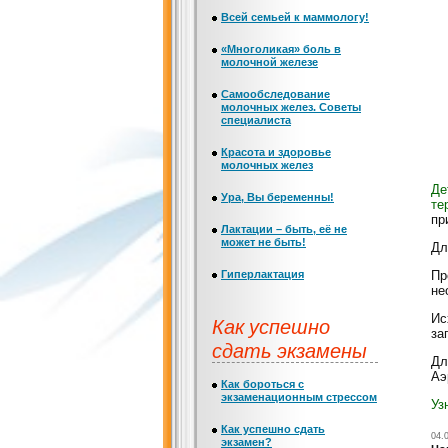
Всей семьей к маммологу!
«Многоликая» боль в
молочной железе
Самообследование
молочных желез. Советы
специалиста
Красота и здоровье
молочных желез
Де
Ура, Вы беременны!
те
пр
Лактации – быть, её не
может не быть!
Дл
Гиперлактация
Пр
не
Ис
Как успешно
за
сдать экзамены
Дл
Аэ
Как бороться с
экзаменационным стрессом
Уз
Как успешно сдать
04.
экзамен?