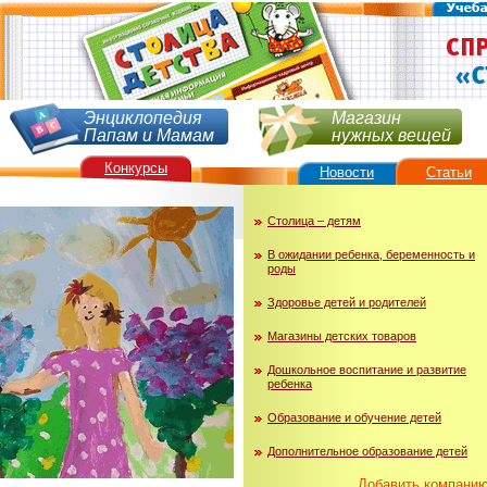
Энциклопедия
Магазин
Папам и Мамам
нужных вещей
Конкурсы
Новости
Статьи
Столица – детям
В ожидании ребенка, беременность и
роды
Здоровье детей и родителей
Магазины детских товаров
Дошкольное воспитание и развитие
ребенка
Образование и обучение детей
Дополнительное образование детей
Добавить компани