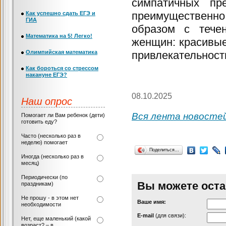
симпатичных пр
преимущественно
Как успешно сдать ЕГЭ и
ГИА
образом с тече
Математика на 5! Легко!
женщин: красивы
Олимпийская математика
привлекательност
Как бороться со стрессом
накануне ЕГЭ?
08.10.2025
Наш опрос
Вся лента новосте
Помогает ли Вам ребенок (дети)
готовить еду?
Часто (несколько раз в
неделю) помогает
Поделиться…
Иногда (несколько раз в
месяц)
Периодически (по
Вы можете оста
праздникам)
Не прошу - в этом нет
Ваше имя:
необходимости
Е-mail
(для связи):
Нет, еще маленький (какой
возраст? – в