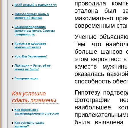
проводила комп
Всей семьей к маммологу!
эталона был за
«Многоликая» боль в
максимально прив
молочной железе
современным ста
Самообследование
молочных желез. Советы
специалиста
Ученые объясняю
тем, что наибо
Красота и здоровье
молочных желез
больше шансов о
Ура, Вы беременны!
этом вероятность
качеств мужчин
Лактации – быть, её не
может не быть!
оказалась важной
Гиперлактация
способность обес
Гипотезу подтве
Как успешно
сдать экзамены
фотографии не
наибольшее ко
Как бороться с
привлекательным
экзаменационным стрессом
была выявлена 
Как успешно сдать
экзамен?