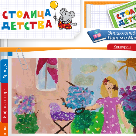
Энциклопед
Папам и Ма
Конкурсы