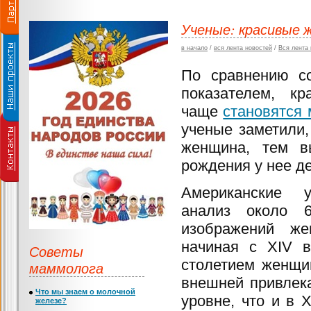
Ученые: красивые
в начало
/
вся лента новостей
/
Вся лента
По сравнению с
показателем, к
чаще
становятся
ученые заметили,
женщина, тем в
рождения у нее де
Американские у
анализ около 6
изображений ж
начиная с XIV в
Советы
столетием женщи
маммолога
внешней привлек
Что мы знаем о молочной
уровне, что и в 
железе?