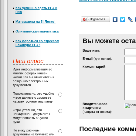
Как успешно сдать ЕГЭ и
ГИА
Поделиться…
Математика на 5! Легко!
Олимпийская математика
Вы можете оста
Как бороться со стрессом
накануне ЕГЭ?
Ваше имя:
Наш опрос
Е-mail
(для связи):
Комментарий:
Идет информатизация во
многих сферах нашей
жизни.Как вы относитесь к
созданию электронных
документов
Положительно: это удобно
– все данные о здоровье
на электронном носителе
Введите число
с картинки
Отрицательно, это
(защита от спама):
ненадежно – документы
могут попасть в чужие
руки
Последние комм
Не вижу разницы,
документы на бумагах или