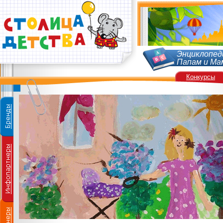
Энциклопед
Папам и Ма
Конкурсы