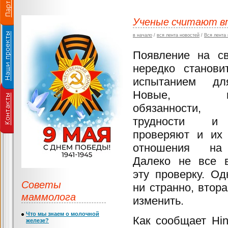
Ученые считают вт
в начало
/
вся лента новостей
/
Вся лента
Появление на св
нередко станови
испытанием дл
Новые, неп
обязанности
трудности и
проверяют и их 
отношения на 
Далеко не все 
эту проверку. Од
Советы
ни странно, вто
маммолога
изменить.
Что мы знаем о молочной
Как сообщает Hin
железе?