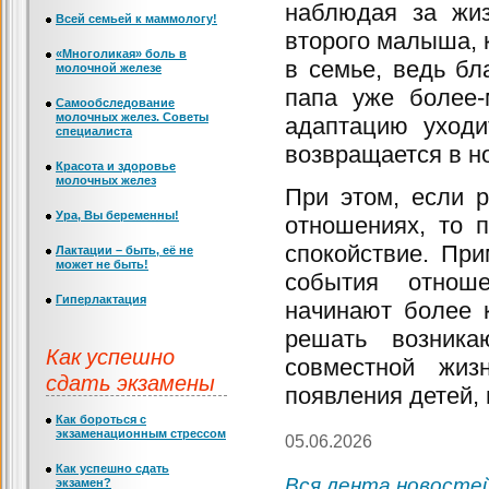
наблюдая за жи
Всей семьей к маммологу!
второго малыша, к
«Многоликая» боль в
в семье, ведь бл
молочной железе
папа уже более-
Самообследование
молочных желез. Советы
адаптацию уходи
специалиста
возвращается в н
Красота и здоровье
молочных желез
При этом, если 
Ура, Вы беременны!
отношениях, то 
спокойствие. При
Лактации – быть, её не
может не быть!
события отнош
Гиперлактация
начинают более 
решать возник
Как успешно
совместной жиз
сдать экзамены
появления детей,
Как бороться с
экзаменационным стрессом
05.06.2026
Как успешно сдать
Вся лента новосте
экзамен?