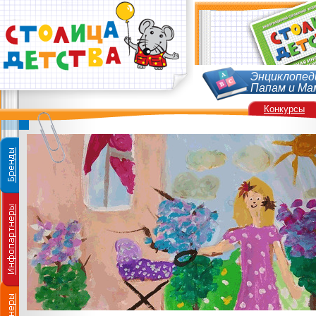
Энциклопед
Папам и Ма
Конкурсы