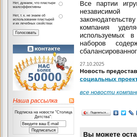
Все партии игр
Нет, думаем, что пластыри
малоэффективны
независимой э
Нет, т. к. не знаем об
законодательст
использовании пластырей
и их лечебных свойствах
компания уделя
используемых в
наборов соде
сбалансированног
27.10.2025
Новость предостав
социальных проек
все новости компан
Наша рассылка
Подписка на новости "Столица
Поделиться…
Детства":
Вы можете оста