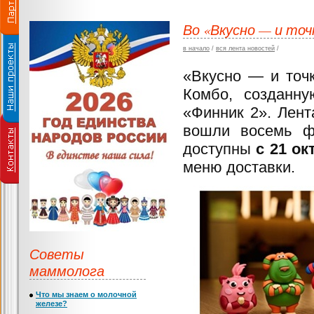
Во «Вкусно — и то
в начало
/
вся лента новостей
/
«Вкусно — и точ
Комбо, созданн
«Финник 2». Лент
вошли восемь ф
доступны
с 21 о
меню доставки.
Советы
маммолога
Что мы знаем о молочной
железе?