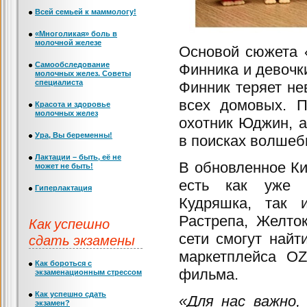
Всей семьей к маммологу!
«Многоликая» боль в
молочной железе
Основой сюжета 
Самообследование
Финника и девочк
молочных желез. Советы
специалиста
Финник теряет не
всех домовых. П
Красота и здоровье
молочных желез
охотник Юджин, а
Ура, Вы беременны!
в поисках волшебн
Лактации – быть, её не
В обновленное Ки
может не быть!
есть как уже п
Гиперлактация
Кудряшка, так 
Растрепа, Желто
Как успешно
сети смогут найт
сдать экзамены
маркетплейса OZ
Как бороться с
фильма.
экзаменационным стрессом
Как успешно сдать
«Для нас важно,
экзамен?