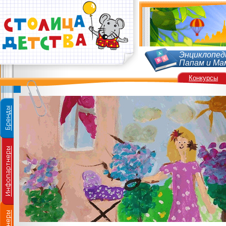
Энциклопед
Папам и Ма
Конкурсы