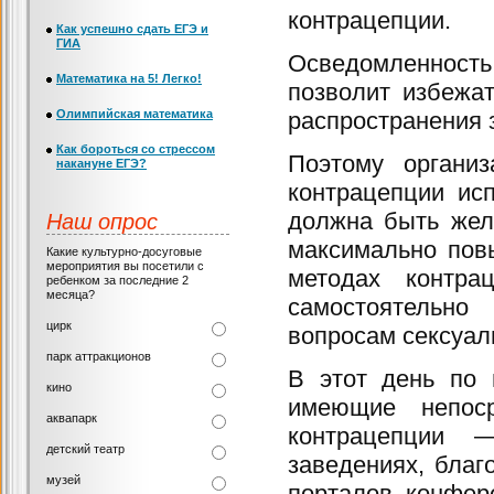
контрацепции.
Как успешно сдать ЕГЭ и
ГИА
Осведомленность
Математика на 5! Легко!
позволит избежа
Олимпийская математика
распространения 
Как бороться со стрессом
Поэтому организ
накануне ЕГЭ?
контрацепции ис
Наш опрос
должна быть жел
максимально пов
Какие культурно-досуговые
мероприятия вы посетили с
методах контра
ребенком за последние 2
месяца?
самостоятельн
цирк
вопросам сексуал
парк аттракционов
В этот день по 
кино
имеющие непос
аквапарк
контрацепции 
детский театр
заведениях, благ
музей
порталов, конфере