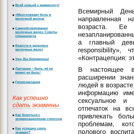
Всей семьей к маммологу!
Всемирный День
«Многоликая» боль в
направленная н
молочной железе
возраста. Е
Самообследование
молочных желез. Советы
незапланированны
специалиста
а главный девиз
Красота и здоровье
responsibility»
молочных желез
«Контрацепция: эт
Ура, Вы беременны!
В настоящее в
Лактации – быть, её не
может не быть!
расширении знан
Гиперлактация
людей в возрасте
информацию имен
Как успешно
сексуальное и 
сдать экзамены
отпечаток на в
привлекать бол
Как бороться с
экзаменационным стрессом
проблемам, кот
Как успешно сдать
полового воспит
экзамен?