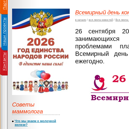
Всемирный день ко
в начало
/
вся лента новостей
/
Вся лента
26 сентября 20
занимающихся 
проблемами пл
Всемирный день
ежегодно.
Советы
маммолога
Что мы знаем о молочной
железе?