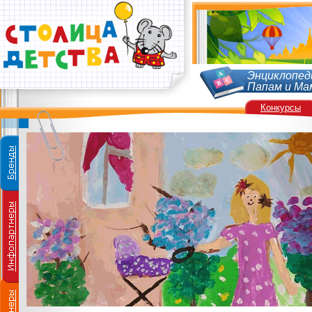
Энциклопед
Папам и Ма
Конкурсы