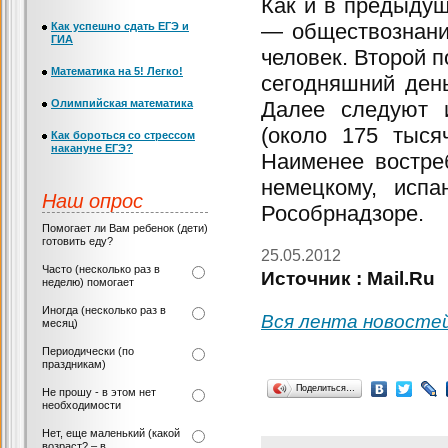
Как и в предыду
— обществознание
Как успешно сдать ЕГЭ и
ГИА
человек. Второй п
Математика на 5! Легко!
сегодняшний день
Олимпийская математика
Далее следуют и
(около 175 тыся
Как бороться со стрессом
накануне ЕГЭ?
Наименее востре
немецкому, исп
Наш опрос
Рособрнадзоре.
Помогает ли Вам ребенок (дети)
готовить еду?
25.05.2012
Часто (несколько раз в
Источник : Mail.Ru
неделю) помогает
Иногда (несколько раз в
Вся лента новосте
месяц)
Периодически (по
праздникам)
Поделиться…
Не прошу - в этом нет
необходимости
Нет, еще маленький (какой
возраст? – в