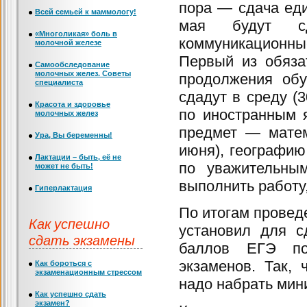
пора — сдача еди
Всей семьей к маммологу!
мая будут сд
«Многоликая» боль в
коммуникационны
молочной железе
Первый из обяза
Самообследование
молочных желез. Советы
продолжения об
специалиста
сдадут в среду (
Красота и здоровье
по иностранным 
молочных желез
предмет — матем
Ура, Вы беременны!
июня), географию,
Лактации – быть, её не
по уважительны
может не быть!
выполнить работу
Гиперлактация
По итогам провед
Как успешно
установил для с
сдать экзамены
баллов ЕГЭ по
экзаменов. Так,
Как бороться с
экзаменационным стрессом
надо набрать мин
Как успешно сдать
экзамен?