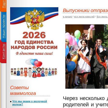
Выпускники отпраз
в начало
/
вся лента новостей
/
Вся лента
Советы
маммолога
Через несколько 
Что мы знаем о молочной
родителей и учит
железе?