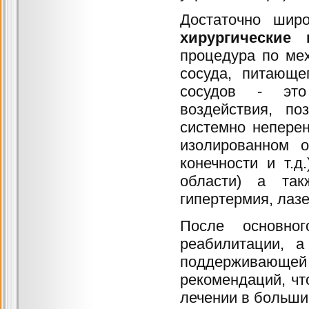
Достаточно шир
хирургические 
процедура по ме
сосуда, питающе
сосудов - это 
воздействия, п
системно непере
изолированном о
конечности и т.д
области) а так
гипертермия, лаз
После основно
реабилитации, 
поддерживающ
рекомендаций, чт
лечении в больши