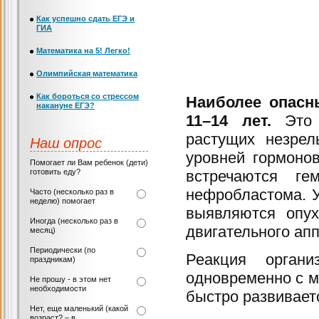
Как успешно сдать ЕГЭ и
ГИА
Математика на 5! Легко!
Олимпийская математика
Как бороться со стрессом
Наиболее опасн
накануне ЕГЭ?
11–14 лет.
Это с
растущих незрел
Наш опрос
уровней гормоно
Помогает ли Вам ребенок (дети)
готовить еду?
встречаются г
нефробластома. У
Часто (несколько раз в
неделю) помогает
выявляются опух
Иногда (несколько раз в
двигательного апп
месяц)
Периодически (по
Реакция орган
праздникам)
одновременно с м
Не прошу - в этом нет
необходимости
быстро развивае
Нет, еще маленький (какой
возраст? – в