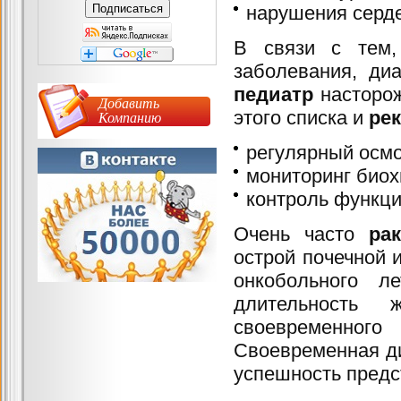
нарушения серде
В связи с тем,
заболевания, ди
педиатр
насторож
Добавить
этого списка и
ре
Компанию
регулярный осмо
мониторинг биох
контроль функци
Очень часто
ра
острой почечной 
онкобольного л
длительность
своевременного
Своевременная ди
успешность предс