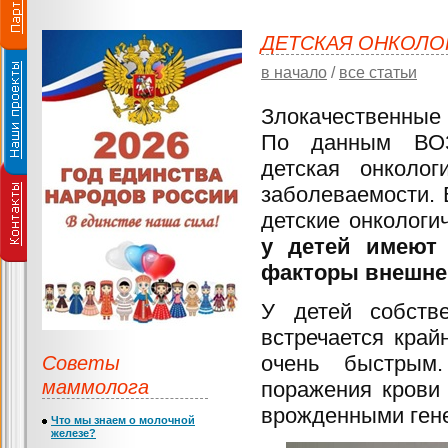
ДЕТСКАЯ ОНКОЛОГ
в начало
/
все статьи
Злокачественные 
По данным ВОЗ 
детская онколо
заболеваемости. 
детские онкологич
у детей имеют
факторы внешне
У детей собстве
встречается край
Советы
очень быстрым.
маммолога
поражения крови
врожденными ген
Что мы знаем о молочной
железе?