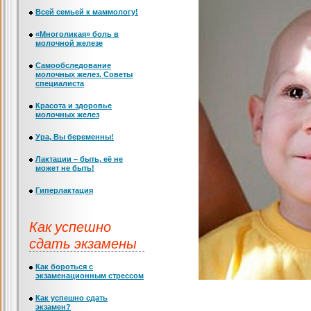
Всей семьей к маммологу!
«Многоликая» боль в
молочной железе
Самообследование
молочных желез. Советы
специалиста
Красота и здоровье
молочных желез
Ура, Вы беременны!
Лактации – быть, её не
может не быть!
Гиперлактация
Как успешно
сдать экзамены
Как бороться с
экзаменационным стрессом
Как успешно сдать
экзамен?