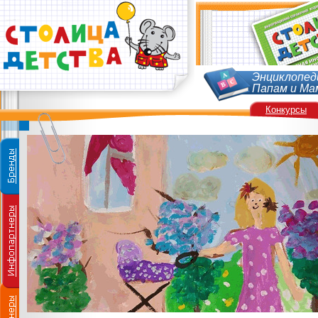
Энциклопед
Папам и Ма
Конкурсы