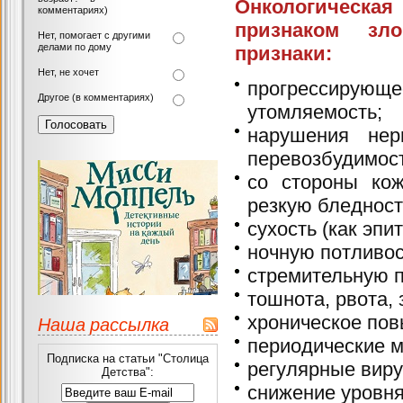
Онкологическая
комментариях)
признаком зл
Нет, помогает с другими
делами по дому
признаки:
Нет, не хочет
прогрессирующе
Другое (в комментариях)
утомляемость;
нарушения нер
перевозбудимост
со стороны ко
резкую бледност
сухость (как эпи
ночную потливос
стремительную п
тошнота, рвота, 
хроническое пов
Наша рассылка
периодические м
Подписка на статьи "Столица
регулярные виру
Детства":
снижение уровня