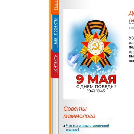
Д
(
в н
УЗ
да
пе
др
вы
не
Советы
маммолога
Что мы знаем о молочной
железе?