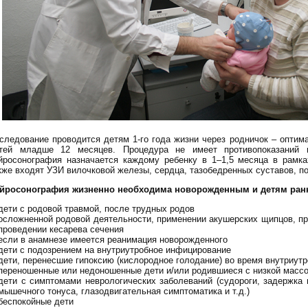
следование проводится детям 1-го года жизни через родничок – опти
тей младше 12 месяцев. Процедура не имеет противопоказаний 
йросонография назначается каждому ребенку в 1–1,5 месяца в рамка
кже входят УЗИ вилочковой железы, сердца, тазобедренных суставов, п
йросонография жизненно необходима новорожденным и детям ранне
дети с родовой травмой, после трудных родов
осложненной родовой деятельности, применении акушерских щипцов, пре
проведении кесарева сечения
если в анамнезе имеется реанимация новорожденного
дети с подозрением на внутриутробное инфицирование
дети, перенесшие гипоксию (кислородное голодание) во время внутриутр
переношенные или недоношенные дети и/или родившиеся с низкой массо
дети с симптомами неврологических заболеваний (судороги, задержка 
мышечного тонуса, глазодвигательная симптоматика и т.д.)
беспокойные дети