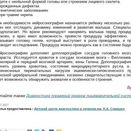
дети с необычной формой головы или строением лицевого скелета
врожденных дефектах
генетических заболеваниях
при травме черепа.
и необходимости нейросонография назначается ребенку несколько раз
ач мог отследить динамику изменений в развитии малыша. Специаль
едполагает. Но врачи рекомендуют накормить малыша перед процед
окоен, а врач имел возможность провести процедуру эффективно.
азывает головку гелем, который выступает в роли проводника, и п
оводит исследование. Процедуру можно проводить как в состоянии бодрс
йросонографию дополняет допплерография сосудов головного мозг
зраста. Исследуется кровоток в сосудах основания мозга – Виллизиева
зилярной и передней мозговой артериях, вены Галена. Допплерография
енить уровень кровотока, состояние микроциркуляторного русла, а
ренесенных перинатальных нагрузок ишемически-гипоксического п
нозной церебральной гемодинамики, косвенно свидетельствующие о по
ет возможность обнаружить аномалии и особенности строения.
В
тайте также
Диагностика поражений органов пищеварительной сист
07.2017
атья предоставлена :
Детский центр диагностики и лечения им. Н.А. Семашко