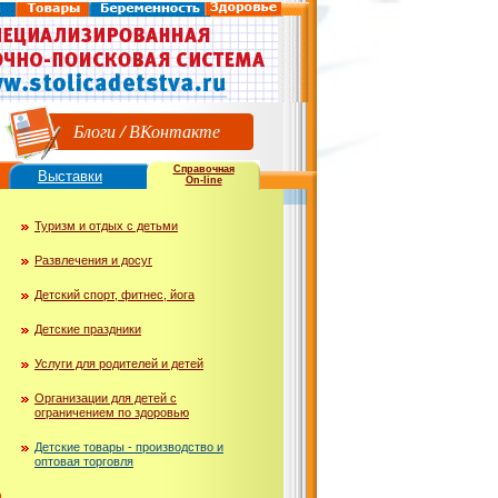
Блоги
/
ВКонтакте
Справочная
Выставки
On-line
Туризм и отдых с детьми
Развлечения и досуг
Детский спорт, фитнес, йога
Детские праздники
Услуги для родителей и детей
Организации для детей с
ограничением по здоровью
Детские товары - производство и
оптовая торговля
ю