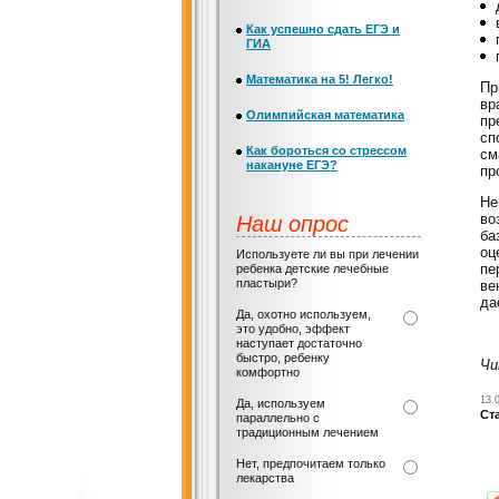
Как успешно сдать ЕГЭ и
ГИА
Математика на 5! Легко!
Пр
вр
Олимпийская математика
пр
сп
Как бороться со стрессом
см
накануне ЕГЭ?
пр
Не
Наш опрос
во
ба
оц
Используете ли вы при лечении
пе
ребенка детские лечебные
пластыри?
ве
да
Да, охотно используем,
это удобно, эффект
наступает достаточно
быстро, ребенку
Чи
комфортно
13.
Да, используем
Ст
параллельно с
традиционным лечением
Нет, предпочитаем только
лекарства