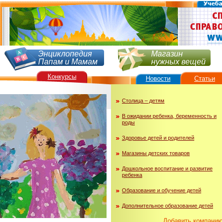
Энциклопедия
Магазин
Папам и Мамам
нужных вещей
Конкурсы
Новости
Статьи
Столица – детям
В ожидании ребенка, беременность и
роды
Здоровье детей и родителей
Магазины детских товаров
Дошкольное воспитание и развитие
ребенка
Образование и обучение детей
Дополнительное образование детей
Добавить компани