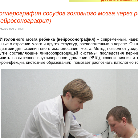
оплерография сосудов головного мозга через р
нейросонография)
ачало
/
все статьи
И головного мозга ребенка (нейросонография)
– современный, наде
нные о строении мозга и других структур, расположенных в черепе. Он 
диатрии для скринингового исследования мозга. Метод позволяет увиде
угие составляющие ликворопроводящей системы, последствия перина
явить повышенное внутричерепное давление (ВЧД), кровоизлияния и
йроинфекций, кистозные образования; помогает распознать патологию го