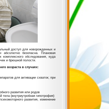
мальный доступ для новорожденных и
и абсолютно безопасна. Плановая
х комплексного обследования, куда
очек и брюшной полости.
го возраста в случаях:
паратов для активации схваток; при
обного развития или родов
й тела (внутриутробная гипотрофия)
психомоторного развития, изменение