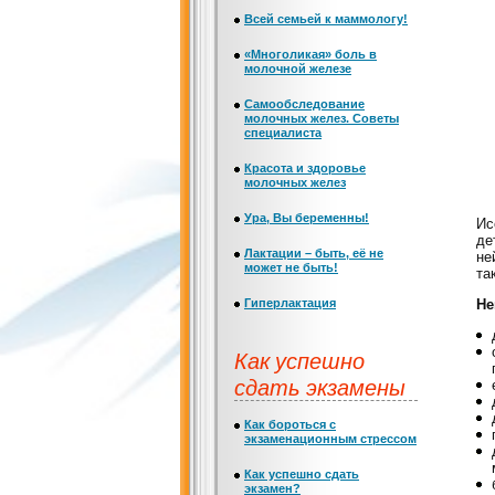
Всей семьей к маммологу!
«Многоликая» боль в
молочной железе
Самообследование
молочных желез. Советы
специалиста
Красота и здоровье
молочных желез
Ура, Вы беременны!
Ис
де
Лактации – быть, её не
не
может не быть!
та
Гиперлактация
Не
Как успешно
сдать экзамены
Как бороться с
экзаменационным стрессом
Как успешно сдать
экзамен?