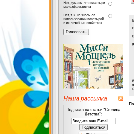
Нет, думаем, что пластыри
малоэффективны
Нет, т. к. не знаем об
использовании пластырей
и их лечебных свойствах
Е
с
(
Наша рассылка
По
Подписка на статьи "Столица
Детства":