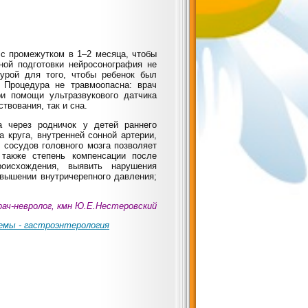
 с промежутком в 1–2 месяца, чтобы
ной подготовки нейросонография не
урой для того, чтобы ребенок был
 Процедура не травмоопасна: врач
ри помощи ультразвукового датчика
твования, так и сна.
а через родничок у детей раннего
 круга, внутренней сонной артерии,
 сосудов головного мозга позволяет
 также степень компенсации после
роисхождения, выявить нарушения
вышении внутричерепного давления;
рач-невролог, кмн Ю.Е.Нестеровский
емы - гастроэнтерология