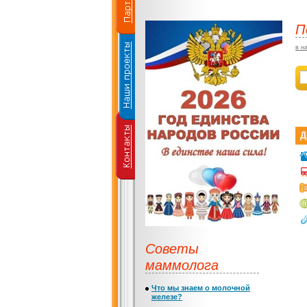
П
в н
Д
Советы
маммолога
Что мы знаем о молочной
железе?