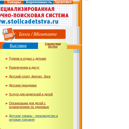
Блоги
/
ВКонтакте
Справочная
Выставки
On-line
Туризм и отдых с детьми
Развлечения и досуг
Детский спорт, фитнес, йога
Детские праздники
Услуги для родителей и детей
Организации для детей с
ограничением по здоровью
Детские товары - производство и
оптовая торговля
ю