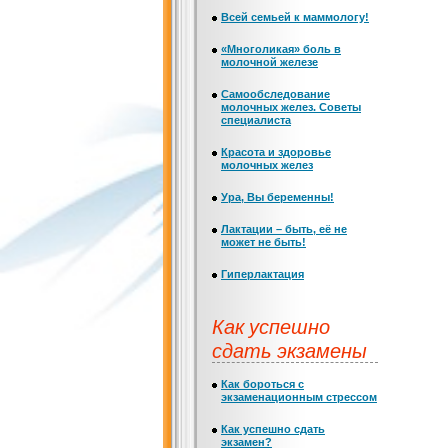
Всей семьей к маммологу!
«Многоликая» боль в
молочной железе
Самообследование
молочных желез. Советы
специалиста
Красота и здоровье
молочных желез
Ура, Вы беременны!
Лактации – быть, её не
может не быть!
Гиперлактация
Как успешно
сдать экзамены
Как бороться с
экзаменационным стрессом
Как успешно сдать
экзамен?