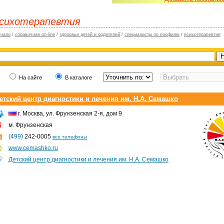
сихотерапевтия
ачало
/
справочная on-line
/
здоровье детей и родителей
/
специалисты по профилю
/
психотерапевтия
На сайте
В каталоге
етский центр диагностики и лечения им. Н.А. Семашко
г. Москва, ул. Фрунзенская 2-я, дом 9
м. Фрунзенская
(499)
242-0005
все телефоны
www.cemashko.ru
Детский центр диагностики и лечения им. Н.А. Семашко