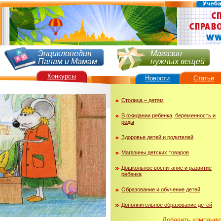
Энциклопедия
Магазин
Папам и Мамам
нужных вещей
Конкурсы
Новости
Статьи
Столица – детям
В ожидании ребенка, беременность и
роды
Здоровье детей и родителей
Магазины детских товаров
Дошкольное воспитание и развитие
ребенка
Образование и обучение детей
Дополнительное образование детей
Добавить компани