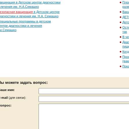
акцинация в Детском центре диагностики
Плос
 лечения им. Н.А.Семашко
разв
езопасная вакцинация
в Детском центре
Вакц
иагностики и лечения им. Н.А. Семашко
ДЕТ
пециальные программы в детском
Детс
ентре диагностики и лечения
Осте
м.Семашко
так
В че
Диаг
пище
Когд
Про
(вак
Пока
Вы можете задать вопрос:
Ваше имя:
-mail
(для связи):
Вопрос: