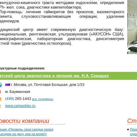
желудочно-кишечного тракта методами эндоскопии, определения
Рh- жел. сока, диагностики кампилобактера;
Лор-помощь: лечение гайморитов без проколов, вазомоторного
ринита, слуховосстанавливающие операции, удаление
аденоидов.
дицинский центр имеет современную диагностическую базу:
нкциональная, рентгеновская, ультразвуковая («АКУСОН» США),
ммографическая, лабораторная диагностика, денситометрия
стной ткани (диагностика остеопороза).
руктурные подразделения:
етский центр диагностики и лечения им. Н.А. Семашко
г. Москва, ул. Почтовая Большая, дом 1/33
м. Бауманская
(499)
265-1443
все телефоны
www.cemashko.ru
овости компании
Ст
кция «Проверь свое сердце перед
Проф
ыездом на дачу или на море!»
отка