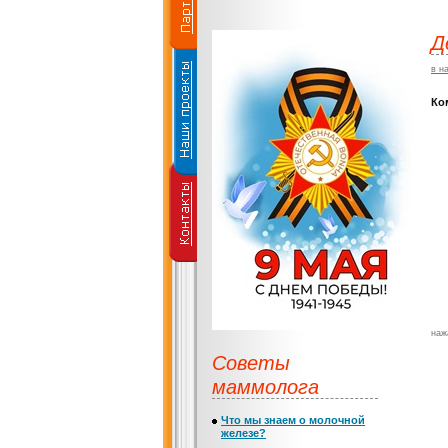
Д
в н
Ко
наж
Советы
маммолога
Что мы знаем о молочной
железе?