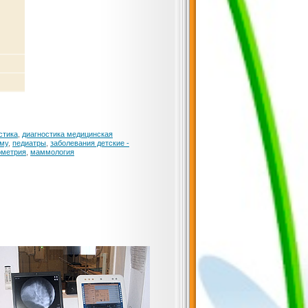
стика
,
диагностика медицинская
ому
,
педиатры
,
заболевания детские -
ометрия
,
маммология