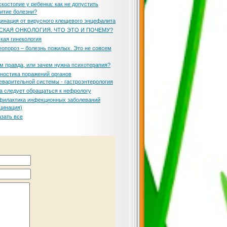
костопие у ребенка: как не допустить
итие болезни?
инация от вирусного клещевого энцефалита
СКАЯ ОНКОЛОГИЯ. ЧТО ЭТО И ПОЧЕМУ?
кая гинекология
опороз – болезнь пожилых. Это не совсем
м правда, или зачем нужна психотерапия?
ностика поражений органов
варительной системы - гастроэнтерология
а следует обращаться к нефрологу
филактика инфекционных заболеваний
цинация)
зать все