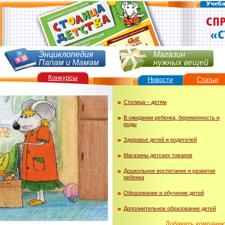
Энциклопедия
Магазин
Папам и Мамам
нужных вещей
Конкурсы
Новости
Статьи
Столица – детям
В ожидании ребенка, беременность и
роды
Здоровье детей и родителей
Магазины детских товаров
Дошкольное воспитание и развитие
ребенка
Образование и обучение детей
Дополнительное образование детей
Добавить компани