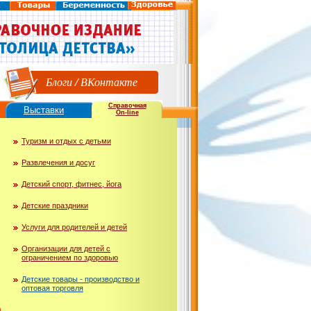
Блоги
/
ВКонтакте
Справочная
Выставки
On-line
Туризм и отдых с детьми
Развлечения и досуг
Детский спорт, фитнес, йога
Детские праздники
Услуги для родителей и детей
Организации для детей с
ограничением по здоровью
Детские товары - производство и
оптовая торговля
ю