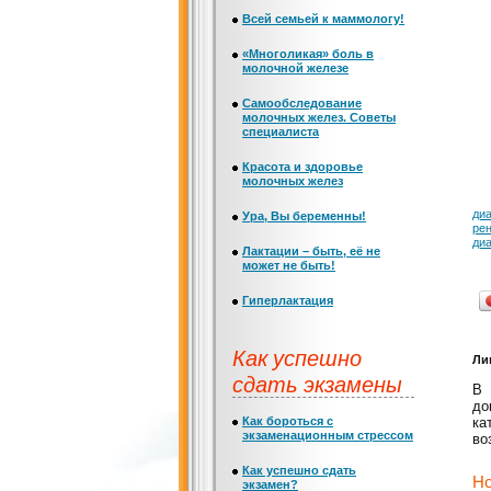
Всей семьей к маммологу!
«Многоликая» боль в
молочной железе
Самообследование
молочных желез. Советы
специалиста
Красота и здоровье
молочных желез
ди
Ура, Вы беременны!
рен
диа
Лактации – быть, её не
может не быть!
Гиперлактация
Как успешно
Ли
сдать экзамены
до
Как бороться с
ка
экзаменационным стрессом
во
Как успешно сдать
Но
экзамен?