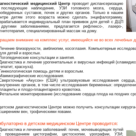
агностический медицинский Центр
проводит диспансеризацию
последующее наблюдение, УЗИ головного мозга, сердца,
зобедренных суставов, почек и другмх органов. Только в нашем
нтре детям этого возраста можно сделать энцефалограмму.
зрабатывается индивидуальный план прививок для детей с ДЦП
другими заболеваниями, предлагается рефлексо-, лазеро-,
гнитотерапия, специализированный массаж на дому.
ращаем внимание на комплекс услуг, имеющийся не во всех лечебных д
Лечение близорукости, амблиопии, косоглазия. Компьютерные исследова
для детей и взрослых.
Логопедические консультации и занятия.
Диагностика и лечение урогенитальных и вирусных инфекций (хламидиоз
гепатит, краснуха).
Гинекологическая помощь детям и взрослым.
Маммографические исследования.
Сверхточные «Акусон» (США) ультразвуковые исследования сердца
внутренних органов, в том числе исследования беременных: определени
плаценты и плодо-плацентарного кровотока.
Фетальное мониторирование (исследование сердца плода на поздних ср
детском диагностическом Центре можно получить консультации хирурга
сширением вен, трофическими язвами.
булаторно в детском медицинском Центре проводится:
Диагностика и лечение заболеваний: почек, мочевыводящих путей
с проведением цистографии, цистоскопии, урографии, УЗИ;