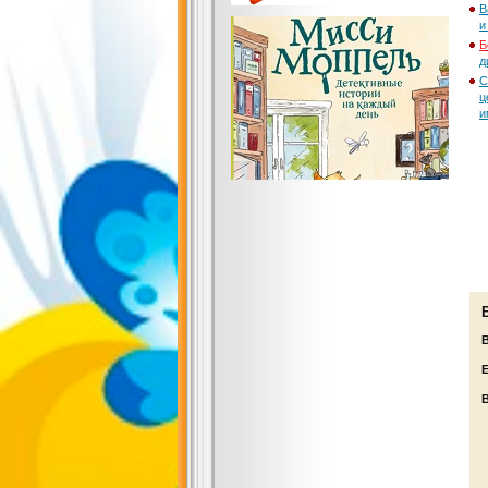
В
и
Б
д
С
ц
и
Е