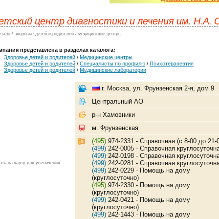
етский центр диагностики и лечения им. Н.А.
ачало
/
здоровье детей и родителей
/
медицинские центры
мпания представлена в разделах каталога:
Здоровье детей и родителей
/
Медицинские центры
Здоровье детей и родителей
/
Специалисты по профилю
/
Психотерапевтия
Здоровье детей и родителей
/
Медицинские лаборатории
г. Москва, ул. Фрунзенская 2-я, дом 9
Центральный АО
р-н Хамовники
м. Фрунзенская
(495)
974-2331 - Справочная (с 8-00 до 21-
(499)
242-0005 - Справочная круглосуточн
(499)
242-0198 - Справочная круглосуточн
(499)
242-0281 - Справочная круглосуточн
ать на карту для увеличения
(499)
242-0229 - Помощь на дому
(круглосуточно)
(495)
974-2330 - Помощь на дому
(круглосуточно)
(499)
242-0421 - Помощь на дому
(круглосуточно)
(499)
242-1443 - Помощь на дому