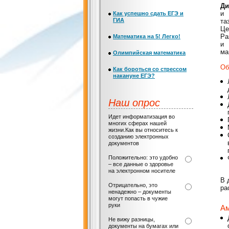
Ди
и 
Как успешно сдать ЕГЭ и
ГИА
та
Це
Ра
Математика на 5! Легко!
и 
ма
Олимпийская математика
Об
Как бороться со стрессом
накануне ЕГЭ?
Наш опрос
Идет информатизация во
многих сферах нашей
жизни.Как вы относитесь к
созданию электронных
документов
Положительно: это удобно
– все данные о здоровье
на электронном носителе
В 
Отрицательно, это
ра
ненадежно – документы
могут попасть в чужие
руки
Ам
Не вижу разницы,
документы на бумагах или