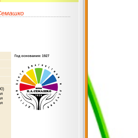
 Семашко
Год основания: 1927
00)
ая
ая
ая