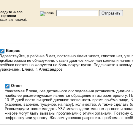
Введите число
 картинки
защита от спама):
Вопрос
Здравствуйте, у ребёнка 8 лет, постоянно болит живот, глистов нет, узи 
дизбактериоза не обнаружили, ставят диагноз кишечная колика и ничем 
ребёнок постоянно жалуется на боль вокруг пупка. Подскажите к какому
уважением, Елена, г. Александров
Ответ
Уважаемая Елена, без детального обследования установить диагноз 
наиболее рекомендуемым является обращение к гастроэнтерологу. Но
10-15 дней вести пищевой дневник: записывать время приёма пищи, б
(жареное, варёное, тущёное, на пару), количество. А также сделать 
Рекомендуем также следать УЗИ мочевыделительных органов и анали
животе могут быть вызваны проблемами с этими органами. Поэтому с
нефрологу или урологу. Желаем успешно разрешить проблемы с ребё