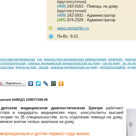
(круглосуточно)
(499)
242-0163 - Помощь на дому
(круглосуточно)
(499)
242-5932 - Администратор
(495)
974-2329 - Администратор
www.cemashko.ru
Пн-Вс: 8-21
агностика медицинская
,
узи
,
диагностика медицинская лабораторная
,
аллергия - диагно
тгенологическая
,
помощь медицинская педиатрическая на дому
,
узи на дому
,
экг на д
гностика
,
врачи на дом - вызов
,
анализы медицинские на дому
,
допплерография
,
ауди
Поделиться…
цензия №МКДЗ 15987/7446.06
В
детском медицинском диагностическом Центре
работают
ктора и кандидаты медицинских наук, консультанты высшей
тегории по 36 специальностям, есть отделение помощи на дому,
зможно взятие любых анализов на дому.
ворожденным и детям первого года жизни: