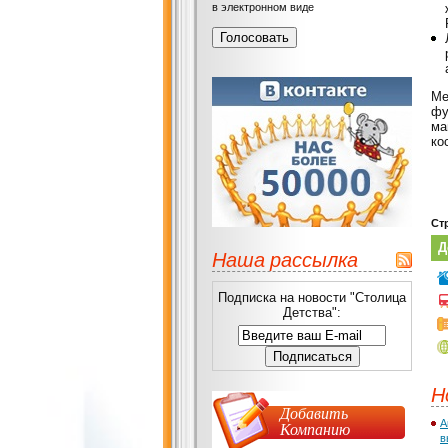
в электронном виде
Ме
фу
ма
ко
Ст
Д
Наша рассылка
Подписка на новости "Столица
Детства":
Н
Добавить
А
Компанию
в