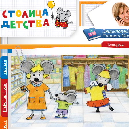
Энциклопед
Папам и Ма
Конкурсы