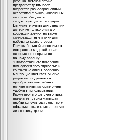
ребенка. Детская оптика
предлагает детям всех
возрастов разнообразнейший
ассортимент очков, контактных
линз и необходимых
сопутствующих аксессуаров.
Вы можете купить для сына или
дочери не только очки для
коррекции зрения, но также
солнцезащитные и очки для
работы за компьютером.
Причем большой ассортимент
интересных моделей оправ
непременно понравится
вашему ребенку.
У подрастающего поколения
пользуются популярностью и
контактные линзы, особенно
меняющие цвет глаз. Многие
родители предпочитают
приобретать для ребенка
ночные линзы, которые очень
удобны в использовании.
Кроме прочего, детская оптика
предлагает своим малышам
пройти консультацию опытного
офтальмолога и компьютерную
диагностику зрения.