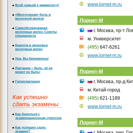
www.lornet-m.ru
Всей семьей к маммологу!
«Многоликая» боль в
молочной железе
Лорнет-М
Самообследование
г. Москва, пр-т Л
молочных желез. Советы
специалиста
м. Университет
Красота и здоровье
(495)
647-6261
молочных желез
www.lornet-m.ru
Ура, Вы беременны!
Лактации – быть, её не
Лорнет-М
может не быть!
г. Москва, пр-д К
Гиперлактация
м. Китай-город
Как успешно
(495)
621-1189
сдать экзамены
www.lornet-m.ru
Как бороться с
экзаменационным стрессом
Лорнет-М
Как успешно сдать
экзамен?
г. Москва, пер. Гр