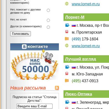
комментариях)
www.lornet-m.ru
Нет, помогает с другими
делами по дому
Лорнет-М
Нет, не хочет
г. Москва, пр-т Во
Другое (в комментариях)
м. Пролетарская
(499)
179-1604
www.lornet-m.ru
Лучший взгляд
г. Москва, ул. По
м. Юго-Западная
(495)
437-0913
Наша рассылка
Люкс-Оптика
Подписка на статьи "Столица
Детства":
г. Зеленоград, мк