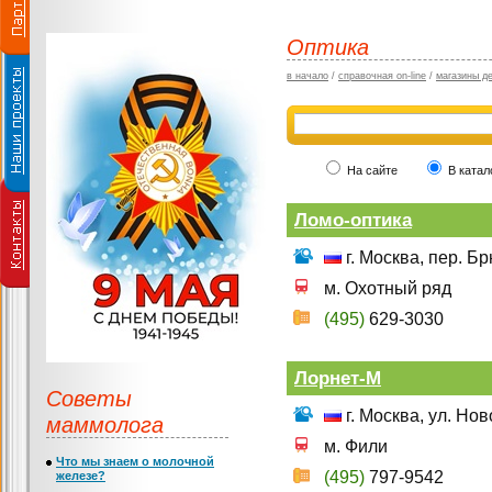
Оптика
в начало
/
справочная on-line
/
магазины д
На сайте
В катал
Ломо-оптика
г. Москва, пер. Б
м. Охотный ряд
(495)
629-3030
Лорнет-М
Советы
г. Москва, ул. Но
маммолога
м. Фили
Что мы знаем о молочной
(495)
797-9542
железе?