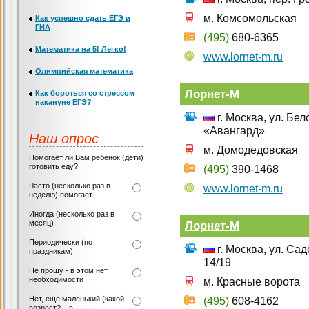
м. Комсомольская
Как успешно сдать ЕГЭ и
ГИА
(495)
680-6365
Математика на 5! Легко!
www.lornet-m.ru
Олимпийская математика
Лорнет-М
Как бороться со стрессом
накануне ЕГЭ?
г. Москва, ул. Бел
«Авангард»
Наш опрос
м. Домодедовская
Помогает ли Вам ребенок (дети)
готовить еду?
(495)
390-1468
Часто (несколько раз в
www.lornet-m.ru
неделю) помогает
Иногда (несколько раз в
месяц)
Лорнет-М
Периодически (по
г. Москва, ул. Са
праздникам)
14/19
Не прошу - в этом нет
необходимости
м. Красные ворота
Нет, еще маленький (какой
(495)
608-4162
возраст? – в