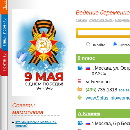
Ведение беременн
в начало
/
справочная on-line
/
в ожидании
На сайте
В катал
9 плюс
г. Москва, ул. Ос
— ХАУС»
м. Беляево
(495)
735-1818
все т
www.9plus.info/wom
Советы
маммолога
А-Клиник
Что мы знаем о молочной
г. Москва, б-р Бес
железе?