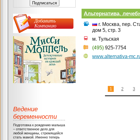
Альтернатива, лечеб
Добавить
г. Москва, пер. 
Компанию
дом 5, стр. 3
м. Тульская
(495)
925-7754
www.alternativa-mc.r
1
2
3
Ведение
беременности
Подготовка к рождению малыша
– ответственное дело для
любой женщины, стремящейся
стать мамой. Именно теперь