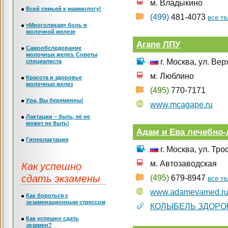
м. Владыкино
Всей семьей к маммологу!
(499)
481-4073
все т
«Многоликая» боль в
молочной железе
Агапе ЛПУ
Самообследование
молочных желез. Советы
г. Москва, ул. Вер
специалиста
м. Люблино
Красота и здоровье
молочных желез
(495)
770-7171
Ура, Вы беременны!
www.mcagape.ru
Лактации – быть, её не
может не быть!
Адам и Ева лечебно-
Гиперлактация
г. Москва, ул. Тро
Как успешно
м. Автозаводская
сдать экзамены
(495)
679-8947
все т
www.adamevamed.r
Как бороться с
экзаменационным стрессом
КОЛЫБЕЛЬ ЗДОРО
Как успешно сдать
экзамен?