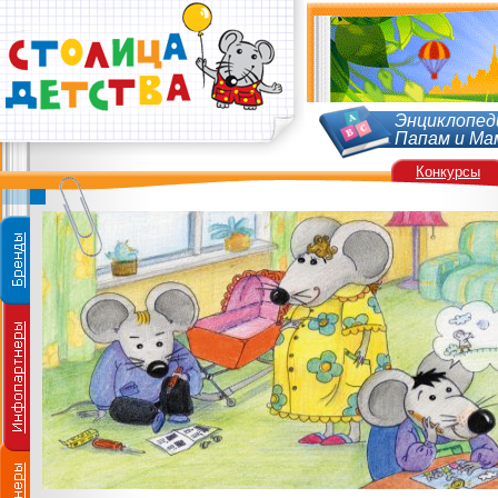
Энциклопед
Папам и Ма
Конкурсы