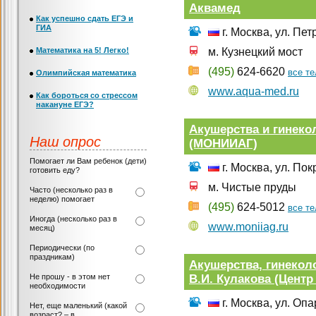
Аквамед
Как успешно сдать ЕГЭ и
ГИА
г. Москва, ул. Пет
Математика на 5! Легко!
м. Кузнецкий мост
(495)
624-6620
все т
Олимпийская математика
www.aqua-med.ru
Как бороться со стрессом
накануне ЕГЭ?
Акушерства и гинеко
Наш опрос
(МОНИИАГ)
Помогает ли Вам ребенок (дети)
г. Москва, ул. Пок
готовить еду?
м. Чистые пруды
Часто (несколько раз в
неделю) помогает
(495)
624-5012
все т
Иногда (несколько раз в
www.moniiag.ru
месяц)
Периодически (по
праздникам)
Акушерства, гинекол
В.И. Кулакова (Центр
Не прошу - в этом нет
необходимости
г. Москва, ул. Оп
Нет, еще маленький (какой
возраст? – в