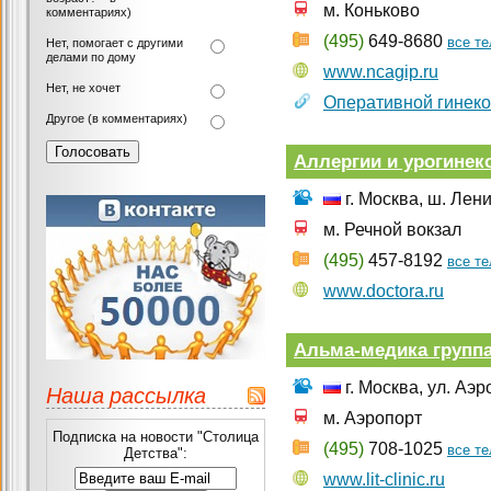
м. Коньково
комментариях)
(495)
649-8680
все т
Нет, помогает с другими
делами по дому
www.ncagip.ru
Нет, не хочет
Оперативной гинеко
Другое (в комментариях)
Аллергии и урогинек
г. Москва, ш. Лени
м. Речной вокзал
(495)
457-8192
все т
www.doctora.ru
Альма-медика групп
г. Москва, ул. Аэр
Наша рассылка
м. Аэропорт
Подписка на новости "Столица
(495)
708-1025
все т
Детства":
www.lit-clinic.ru