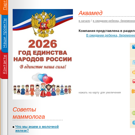
Аквамед
в начало
/
в ожидании ребенка, беременно
Компания представлена в раздела
В ожидании ребенка, беременн
нажать на карту для увеличения
Советы
маммолога
Что мы знаем о молочной
железе?