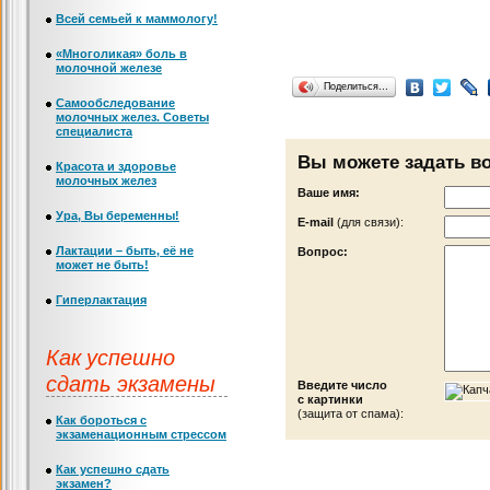
Всей семьей к маммологу!
«Многоликая» боль в
молочной железе
Поделиться…
Самообследование
молочных желез. Советы
специалиста
Вы можете задать в
Красота и здоровье
молочных желез
Ваше имя:
Ура, Вы беременны!
Е-mail
(для связи):
Лактации – быть, её не
Вопрос:
может не быть!
Гиперлактация
Как успешно
сдать экзамены
Введите число
с картинки
(защита от спама):
Как бороться с
экзаменационным стрессом
Как успешно сдать
экзамен?