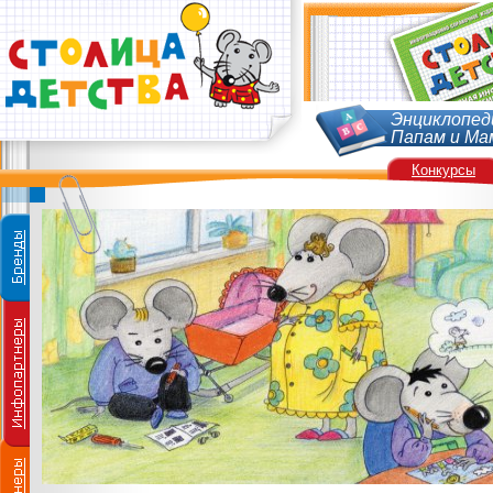
Энциклопед
Папам и Ма
Конкурсы