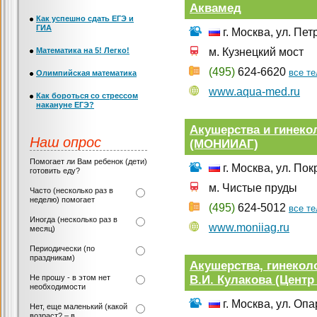
Аквамед
Как успешно сдать ЕГЭ и
ГИА
г. Москва, ул. Пет
Математика на 5! Легко!
м. Кузнецкий мост
(495)
624-6620
все т
Олимпийская математика
www.aqua-med.ru
Как бороться со стрессом
накануне ЕГЭ?
Акушерства и гинеко
Наш опрос
(МОНИИАГ)
Помогает ли Вам ребенок (дети)
г. Москва, ул. Пок
готовить еду?
м. Чистые пруды
Часто (несколько раз в
неделю) помогает
(495)
624-5012
все т
Иногда (несколько раз в
www.moniiag.ru
месяц)
Периодически (по
праздникам)
Акушерства, гинекол
В.И. Кулакова (Центр
Не прошу - в этом нет
необходимости
г. Москва, ул. Оп
Нет, еще маленький (какой
возраст? – в