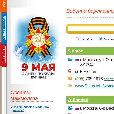
Ведение беременн
в начало
/
справочная on-line
/
в ожидании
На сайте
В катал
9 плюс
г. Москва, ул. Ос
— ХАУС»
м. Беляево
(495)
735-1818
все т
www.9plus.info/wom
Советы
маммолога
А-Клиник
Что мы знаем о молочной
г. Москва, б-р Бес
железе?