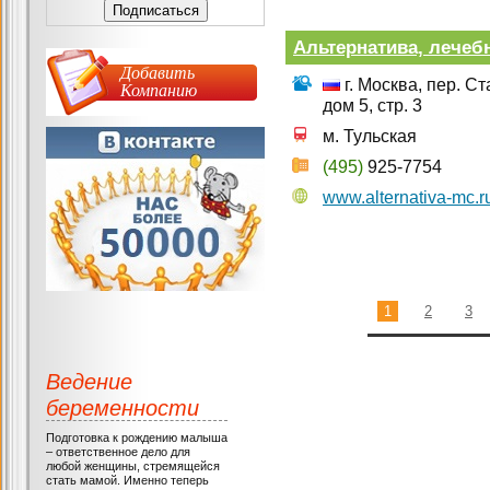
Альтернатива, лечеб
Добавить
г. Москва, пер. 
Компанию
дом 5, стр. 3
м. Тульская
(495)
925-7754
www.alternativa-mc.r
1
2
3
Ведение
беременности
Подготовка к рождению малыша
– ответственное дело для
любой женщины, стремящейся
стать мамой. Именно теперь