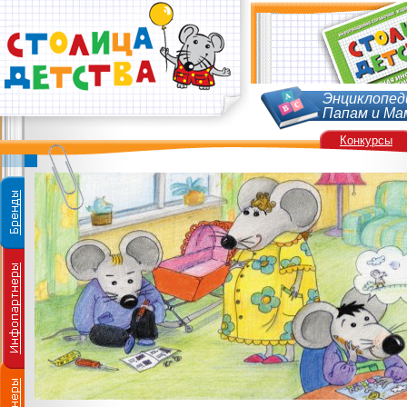
Энциклопед
Папам и Ма
Конкурсы