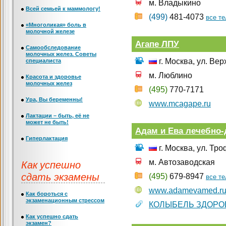
м. Владыкино
Всей семьей к маммологу!
(499)
481-4073
все т
«Многоликая» боль в
молочной железе
Агапе ЛПУ
Самообследование
молочных желез. Советы
г. Москва, ул. Вер
специалиста
м. Люблино
Красота и здоровье
молочных желез
(495)
770-7171
Ура, Вы беременны!
www.mcagape.ru
Лактации – быть, её не
может не быть!
Адам и Ева лечебно-
Гиперлактация
г. Москва, ул. Тро
Как успешно
м. Автозаводская
сдать экзамены
(495)
679-8947
все т
www.adamevamed.r
Как бороться с
экзаменационным стрессом
КОЛЫБЕЛЬ ЗДОРО
Как успешно сдать
экзамен?