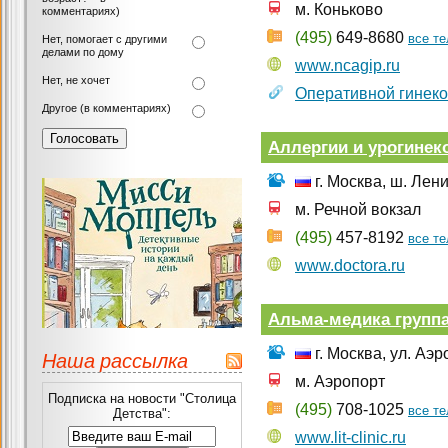
м. Коньково
комментариях)
(495)
649-8680
все т
Нет, помогает с другими
делами по дому
www.ncagip.ru
Нет, не хочет
Оперативной гинеко
Другое (в комментариях)
Аллергии и урогинек
г. Москва, ш. Лени
м. Речной вокзал
(495)
457-8192
все т
www.doctora.ru
Альма-медика групп
г. Москва, ул. Аэр
Наша рассылка
м. Аэропорт
Подписка на новости "Столица
(495)
708-1025
все т
Детства":
www.lit-clinic.ru