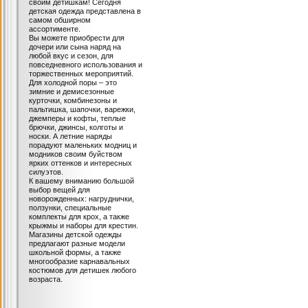
своим детишкам! Сегодня
детская одежда представлена в
самом обширном
ассортименте.
Вы можете приобрести для
дочери или сына наряд на
любой вкус и сезон, для
повседневного использования и
торжественных мероприятий.
Для холодной поры – это
зимние и демисезонные
курточки, комбинезоны и
пальтишка, шапочки, варежки,
джемперы и кофты, теплые
брючки, джинсы, колготы и
носки. А летние наряды
порадуют маленьких модниц и
модников своим буйством
ярких оттенков и интересных
силуэтов.
К вашему вниманию большой
выбор вещей для
новорожденных: нагруднички,
ползунки, специальные
комплекты для крох, а также
крыжмы и наборы для крестин.
Магазины детской одежды
предлагают разные модели
школьной формы, а также
многообразие карнавальных
костюмов для детишек любого
возраста.