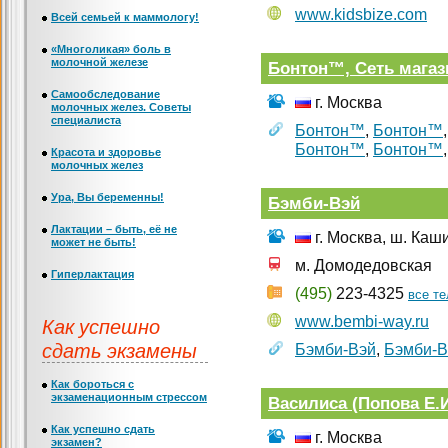
www.kidsbize.com
Всей семьей к маммологу!
«Многоликая» боль в
молочной железе
Бонтон™, Сеть мага
Самообследование
г. Москва
молочных желез. Советы
специалиста
Бонтон™
,
Бонтон™
Бонтон™
,
Бонтон™
Красота и здоровье
молочных желез
Ура, Вы беременны!
Бэмби-Вэй
Лактации – быть, её не
г. Москва, ш. Каш
может не быть!
м. Домодедовская
Гиперлактация
(495)
223-4325
все т
Как успешно
www.bembi-way.ru
сдать экзамены
Бэмби-Вэй
,
Бэмби-В
Как бороться с
экзаменационным стрессом
Василиса (Попова Е.И
Как успешно сдать
г. Москва
экзамен?