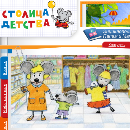
Энциклопед
Папам и Ма
Конкурсы