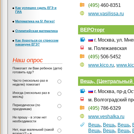
(495)
460-8351
Как успешно сдать ЕГЭ и
ГИА
www.vasilissa.ru
Математика на 5! Легко!
ВЕРОторг
Олимпийская математика
г. Москва, ул. Мн
Как бороться со стрессом
накануне ЕГЭ?
м. Полежаевская
(495)
506-5452
Наш опрос
www.kico.ru
,
www.kic
Помогает ли Вам ребенок (дети)
готовить еду?
Вещь, (Центральный
Часто (несколько раз в
неделю) помогает
г. Москва, пр-д Ос
Иногда (несколько раз в
месяц)
м. Волгоградский пр
Периодически (по
(495)
786-6329
праздникам)
www.veshalka.ru
Не прошу - в этом нет
необходимости
Вещь
,
Вещь
,
Вещь
,
Нет, еще маленький (какой
Вещь
,
Вещь
,
Вещь
,
возраст? – в