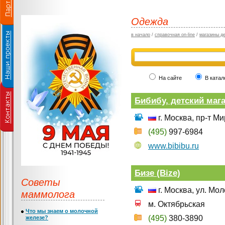
Одежда
в начало
/
справочная on-line
/
магазины д
На сайте
В катал
Бибибу, детский мага
г. Москва, пр-т Ми
(495)
997-6984
www.bibibu.ru
Бизе (Bize)
Советы
г. Москва, ул. Мо
маммолога
м. Октябрьская
Что мы знаем о молочной
(495)
380-3890
железе?