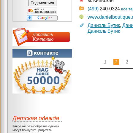
м. Киевская
(499)
240-0324
все т
www.danielboutique.
Даниэль Бутик
,
Дани
Даниэль Бутик
Добавить
Компанию
1
2
3
Детская одежда
Какое же разнообразие одежек
могут прикупить родители