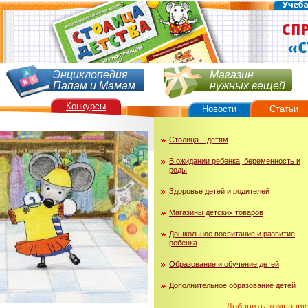
Энциклопедия
Магазин
Папам и Мамам
нужных вещей
Конкурсы
Новости
Статьи
Столица – детям
В ожидании ребенка, беременность и
роды
Здоровье детей и родителей
Магазины детских товаров
Дошкольное воспитание и развитие
ребенка
Образование и обучение детей
Дополнительное образование детей
Добавить компани