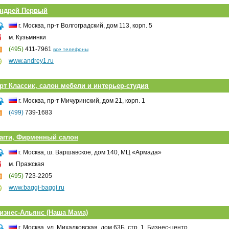
ндрей Первый
г. Москва, пр-т Волгоградский, дом 113, корп. 5
м. Кузьминки
(495)
411-7961
все телефоны
www.andrey1.ru
рт Классик, салон мебели и интерьер-студия
г. Москва, пр-т Мичуринский, дом 21, корп. 1
(499)
739-1683
агги, Фирменный салон
г. Москва, ш. Варшавское, дом 140, МЦ «Армада»
м. Пражская
(495)
723-2205
www.baggi-baggi.ru
изнес-Альянс (Наша Мама)
г. Москва, ул. Михалковская, дом 63Б, стр. 1, Бизнес-центр