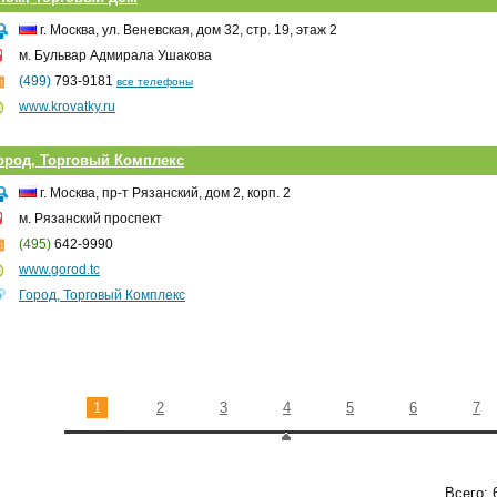
г. Москва, ул. Веневская, дом 32, стр. 19, этаж 2
м. Бульвар Адмирала Ушакова
(499)
793-9181
все телефоны
www.krovatky.ru
ород, Торговый Комплекс
г. Москва, пр-т Рязанский, дом 2, корп. 2
м. Рязанский проспект
(495)
642-9990
www.gorod.tc
Город, Торговый Комплекс
1
2
3
4
5
6
7
Всего: 