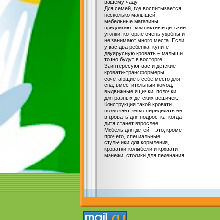
вашему чаду.
Для семей, где воспитывается
несколько малышей,
мебельные магазины
предлагают компактные детские
уголки, которые очень удобны и
не занимают много места. Если
у вас два ребенка, купите
двуярусную кровать – малыши
точно будут в восторге.
Заинтересуют вас и детские
кровати-трансформеры,
сочетающие в себе место для
сна, вместительный комод,
выдвижные ящички, полочки
для разных детских вещичек.
Конструкция такой кровати
позволяет легко переделать ее
в кровать для подростка, когда
дитя станет взрослее.
Мебель для детей – это, кроме
прочего, специальные
стульчики для кормления,
кроватки-колыбели и кровати-
манежи, столики для пеленания.