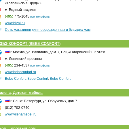
«Головинские Пруды»
м. Водный стадион
(495)
775-1045
все телефоны
www.bizal.ru
Сеть магазинов для новорожденных и будущих мам
ЭБЭ КОНФОРТ (BEBE CONFORT)
г. Москва, ул. Вавилова, дом 3, ТРЦ «Гагаринский», 2 этаж
м. Ленинский проспект
(495)
234-4537
все телефоны
www.bebeconfort.ru
Bebe Сonfort
,
Bebe Сonfort
,
Bebe Сonfort
илена, Детская мебель
г. Санкт-Петербург, ул. Обручевых, дом 7
(812) 702-0740
www.vilenamebel.ru
ном, Торговый дом