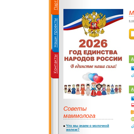
М
в н
А
А
Советы
маммолога
Что мы знаем о молочной
железе?