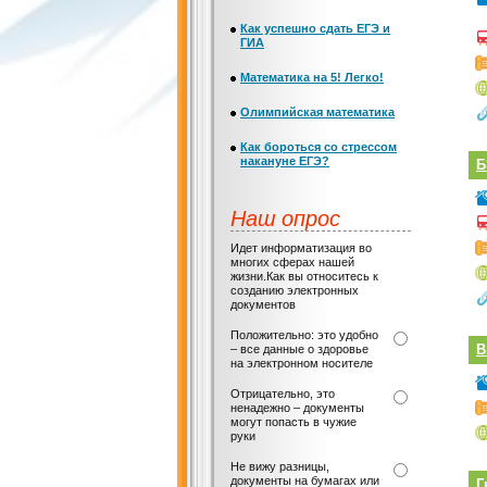
Как успешно сдать ЕГЭ и
ГИА
Математика на 5! Легко!
Олимпийская математика
Как бороться со стрессом
накануне ЕГЭ?
Б
Наш опрос
Идет информатизация во
многих сферах нашей
жизни.Как вы относитесь к
созданию электронных
документов
Положительно: это удобно
В
– все данные о здоровье
на электронном носителе
Отрицательно, это
ненадежно – документы
могут попасть в чужие
руки
Не вижу разницы,
документы на бумагах или
Г