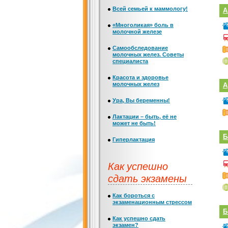
Всей семьей к маммологу!
А
«Многоликая» боль в
молочной железе
Самообследование
молочных желез. Советы
специалиста
Красота и здоровье
молочных желез
А
Ура, Вы беременны!
Лактации – быть, её не
может не быть!
Б
Гиперлактация
Как успешно
сдать экзамены
Как бороться с
экзаменационным стрессом
Б
Как успешно сдать
экзамен?