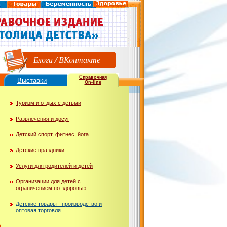
Блоги
/
ВКонтакте
Справочная
Выставки
On-line
Туризм и отдых с детьми
Развлечения и досуг
Детский спорт, фитнес, йога
Детские праздники
Услуги для родителей и детей
Организации для детей с
ограничением по здоровью
Детские товары - производство и
оптовая торговля
ю