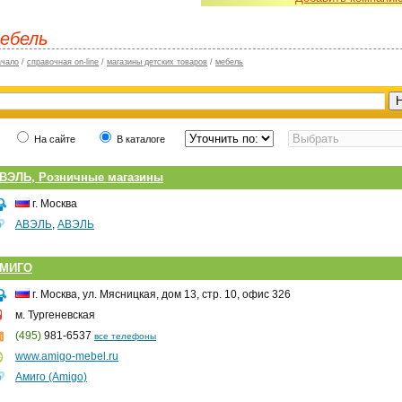
ебель
ачало
/
справочная on-line
/
магазины детских товаров
/
мебель
На сайте
В каталоге
ВЭЛЬ, Розничные магазины
г. Москва
АВЭЛЬ
,
АВЭЛЬ
МИГО
г. Москва, ул. Мясницкая, дом 13, стр. 10, офис 326
м. Тургеневская
(495)
981-6537
все телефоны
www.amigo-mebel.ru
Амиго (Amigo)