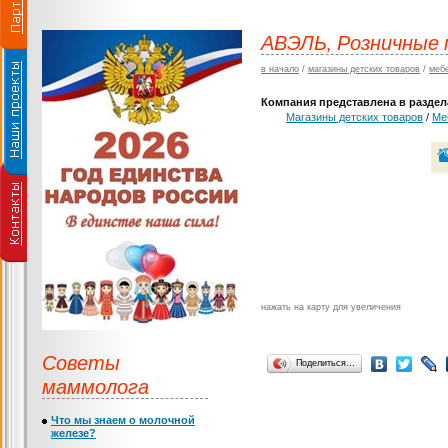
АВЭЛЬ, Розничные 
в начало
/
магазины детских товаров
/
меб
Компания представлена в раздела
Магазины детских товаров
/
Ме
нажать на карту для увеличения
Советы
Поделиться…
маммолога
Что мы знаем о молочной
железе?