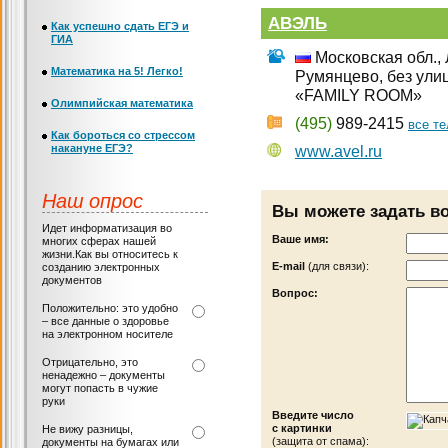
АВЭЛЬ
Как успешно сдать ЕГЭ и
ГИА
Московская обл., Л
Математика на 5! Легко!
Румянцево, без ули
«FAMILY ROOM»
Олимпийская математика
(495)
989-2415
все т
Как бороться со стрессом
накануне ЕГЭ?
www.avel.ru
Наш опрос
Вы можете задать в
Идет информатизация во
Ваше имя:
многих сферах нашей
жизни.Как вы относитесь к
Е-mail
(для связи):
созданию электронных
документов
Вопрос:
Положительно: это удобно
– все данные о здоровье
на электронном носителе
Отрицательно, это
ненадежно – документы
могут попасть в чужие
руки
Введите число
с картинки
Не вижу разницы,
(защита от спама):
документы на бумагах или