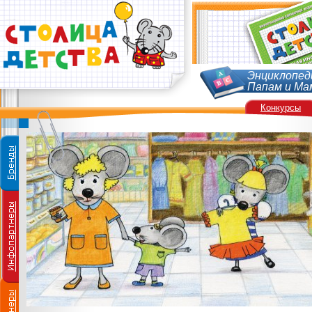
Энциклопед
Папам и Ма
Конкурсы