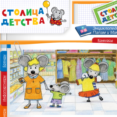
Энциклопед
Папам и Ма
Конкурсы