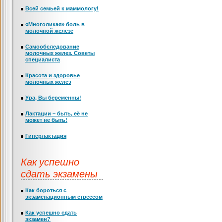
Всей семьей к маммологу!
«Многоликая» боль в
молочной железе
Самообследование
молочных желез. Советы
специалиста
Красота и здоровье
молочных желез
Ура, Вы беременны!
Лактации – быть, её не
может не быть!
Гиперлактация
Как успешно
сдать экзамены
Как бороться с
экзаменационным стрессом
Как успешно сдать
экзамен?