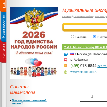
Музыкальные инс
в начало
/
справочная on-line
/
магазины д
На сайте
В катал
Y & L Music Trading (Ю и Л
г. Москва, ул. Поварска
м. Арбатская
(495)
978-6844
все т
www.vintageguitar.ru
Советы
маммолога
1
Что мы знаем о молочной
железе?