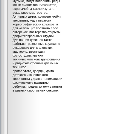
музыке, могут пополнить ряды
юных пианистов, гитаристов,
скрипачей, а также изучать
вокальное мастерство.
Активных деток, которые любят
танцевать, ждут педагоги
хореографических кружков, а
для желающих проявить свое
актерское мастерство открыты
двери театральных студий.
Для ваших детишек также
работают различные кружки по
рукоделию для маленьких
мастериц, изостудии,
фотостудии, кружки
технического конструирования
и радиоэлектроники для юных
техников.
Кроме этого, дворцы, дома
детского и юношеского
творчества уделяют внимание и
физическому развитию
ребенка, предлагая ему занятия
в разных спортивных секциях.