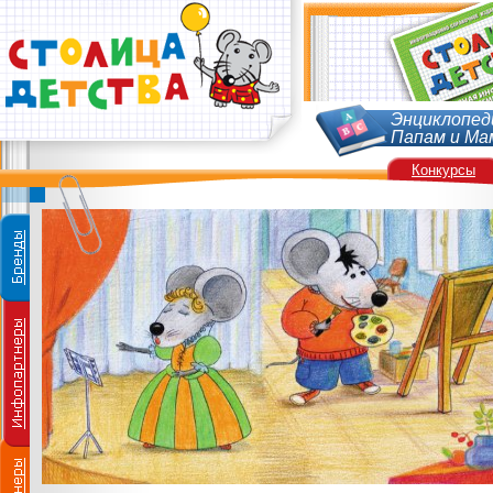
Энциклопед
Папам и Ма
Конкурсы