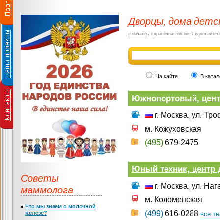
Дворцы, дома детс
в начало
/
справочная on-line
/
дополнител
На сайте
В катал
Южнопортовый, центр
г. Москва, ул. Тр
м. Кожуховская
(495)
679-2475
Юный техник, центр 
Советы
г. Москва, ул. Наг
маммолога
м. Коломенская
Что мы знаем о молочной
(499)
616-0288
железе?
все т