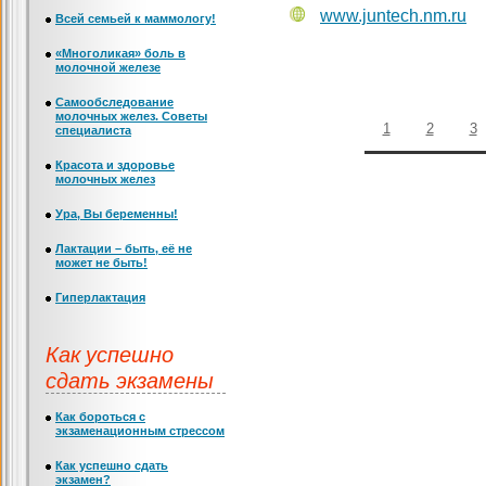
www.juntech.nm.ru
Всей семьей к маммологу!
«Многоликая» боль в
молочной железе
Самообследование
молочных желез. Советы
1
2
3
специалиста
Красота и здоровье
молочных желез
Ура, Вы беременны!
Лактации – быть, её не
может не быть!
Гиперлактация
Как успешно
сдать экзамены
Как бороться с
экзаменационным стрессом
Как успешно сдать
экзамен?