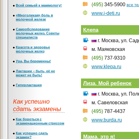
(495)
345-5900
все т
Всей семьей к маммологу!
www.i-deti.ru
«Многоликая» боль в
молочной железе
Клепа
Самообследование
молочных желез. Советы
специалиста
г. Москва, ул. Са
Красота и здоровье
м. Маяковская
молочных желез
(495)
737-9310
Ура, Вы беременны!
www.klepa.ru
Лактации – быть, её не
может не быть!
Лиза. Мой ребенок
Гиперлактация
г. Москва, ул. Пол
Как успешно
м. Савеловская
сдать экзамены
(495)
787-4437
Как бороться с
www.burda.ru
экзаменационным стрессом
Как успешно сдать
Мама, это я!
экзамен?