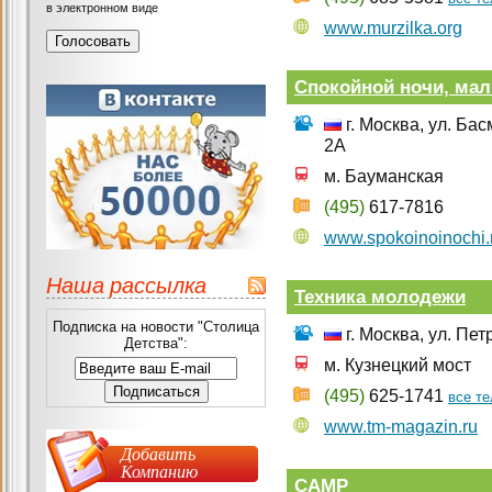
в электронном виде
www.murzilka.org
Спокойной ночи, ма
г. Москва, ул. Ба
2А
м. Бауманская
(495)
617-7816
www.spokoinoinochi.
Наша рассылка
Техника молодежи
Подписка на новости "Столица
г. Москва, ул. Пет
Детства":
м. Кузнецкий мост
(495)
625-1741
все т
www.tm-magazin.ru
Добавить
Компанию
CAMP