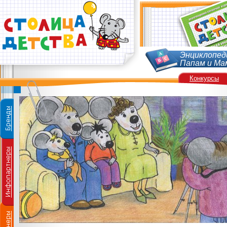
Энциклопед
Папам и Ма
Конкурсы