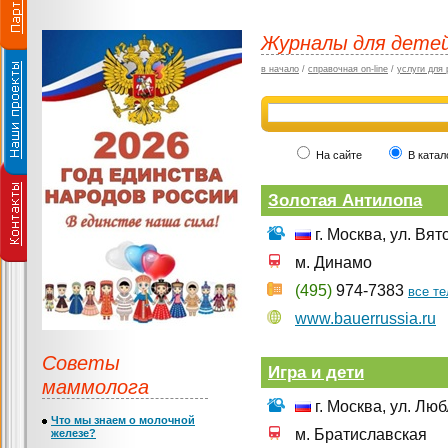
Журналы для детей
в начало
/
справочная on-line
/
услуги для 
На сайте
В катал
Золотая Антилопа
г. Москва, ул. Вят
м. Динамо
(495)
974-7383
все т
www.bauerrussia.ru
Советы
Игра и дети
маммолога
г. Москва, ул. Люб
Что мы знаем о молочной
м. Братиславская
железе?