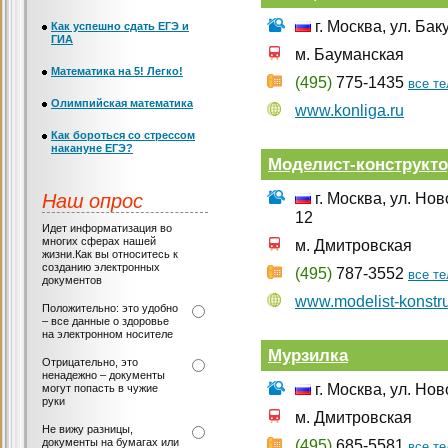
г. Москва, ул. Бак
Как успешно сдать ЕГЭ и
ГИА
м. Бауманская
Математика на 5! Легко!
(495)
775-1435
все т
Олимпийская математика
www.konliga.ru
Как бороться со стрессом
накануне ЕГЭ?
Моделист-конструкт
Наш опрос
г. Москва, ул. Но
12
Идет информатизация во
многих сферах нашей
м. Дмитровская
жизни.Как вы относитесь к
созданию электронных
(495)
787-3552
все т
документов
www.modelist-konstru
Положительно: это удобно
– все данные о здоровье
на электронном носителе
Мурзилка
Отрицательно, это
ненадежно – документы
г. Москва, ул. Но
могут попасть в чужие
руки
м. Дмитровская
Не вижу разницы,
документы на бумагах или
(495)
685-5581
все т