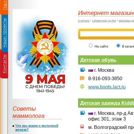
Интернет магази
в начало
/
справочная on-line
/
магазины д
На сайте
В катал
Детская обувь
г. Москва
8-916-093-3850
www.boots.lact.ru
Детская одежда Kidd
Советы
г. Москва, пр-д Ав
маммолога
офис 301, этаж 3
Что мы знаем о молочной
м. Волгоградский пр
железе?