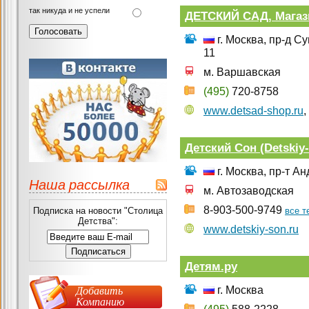
так никуда и не успели
ДЕТСКИЙ САД, Магаз
г. Москва, пр-д Су
11
м. Варшавская
(495)
720-8758
www.detsad-shop.ru
,
Детский Сон (Detskiy
г. Москва, пр-т Ан
Наша рассылка
м. Автозаводская
8-903-500-9749
Подписка на новости "Столица
все 
Детства":
www.detskiy-son.ru
Детям.ру
Добавить
г. Москва
Компанию