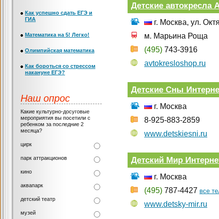
Детские автокресла A
Как успешно сдать ЕГЭ и
ГИА
г. Москва, ул. Окт
Математика на 5! Легко!
м. Марьина Роща
(495)
743-3916
Олимпийская математика
avtokresloshop.ru
Как бороться со стрессом
накануне ЕГЭ?
Детские Сны Интерне
Наш опрос
г. Москва
Какие культурно-досуговые
мероприятия вы посетили с
8-925-883-2859
ребенком за последние 2
месяца?
www.detskiesni.ru
цирк
парк аттракционов
Детский Мир Интерне
кино
г. Москва
аквапарк
(495)
787-4427
все т
детский театр
www.detsky-mir.ru
музей