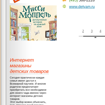
(495)
588-2228
www.detyam.ru
2
3
4
Интернет
магазины
детских товаров
Сегодня практически каждая
семья имеет доступ к
Всемирной паутине. И многие
родители предпочитают
приобретать все необходимое
для своего чада именно через
интернет магазины детских
товаров.
Этот выбор можно объяснить,