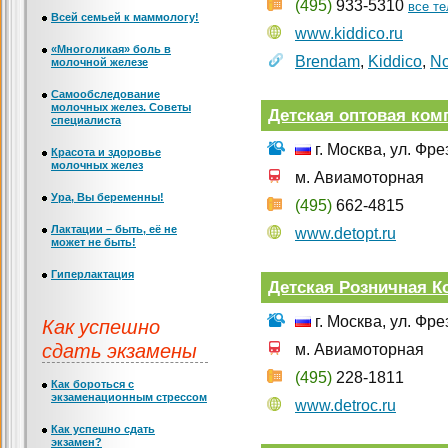
(495)
933-5310
все т
Всей семьей к маммологу!
www.kiddico.ru
«Многоликая» боль в
Brendam
,
Kiddico
,
No
молочной железе
Самообследование
молочных желез. Советы
Детская оптовая ком
специалиста
г. Москва, ул. Фре
Красота и здоровье
молочных желез
м. Авиамоторная
Ура, Вы беременны!
(495)
662-4815
Лактации – быть, её не
www.detopt.ru
может не быть!
Гиперлактация
Детская Розничная К
Как успешно
г. Москва, ул. Фре
сдать экзамены
м. Авиамоторная
(495)
228-1811
Как бороться с
экзаменационным стрессом
www.detroc.ru
Как успешно сдать
экзамен?