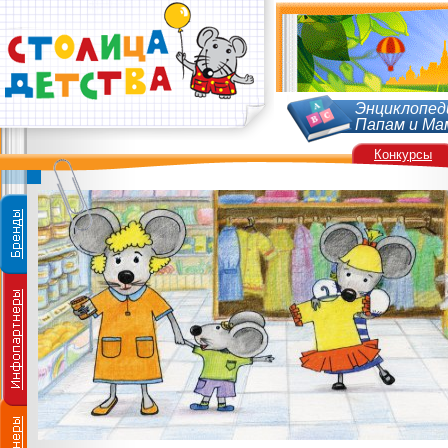
Энциклопед
Папам и Ма
Конкурсы