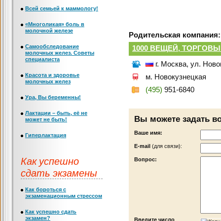
Всей семьей к маммологу!
«Многоликая» боль в
молочной железе
Родительская компания:
Самообследование
1000 ВЕЩЕЙ, ТОРГОВЫ
молочных желез. Советы
специалиста
г. Москва, ул. Нов
Красота и здоровье
м. Новокузнецкая
молочных желез
(495)
951-6840
Ура, Вы беременны!
Лактации – быть, её не
Вы можете задать в
может не быть!
Ваше имя:
Гиперлактация
Е-mail
(для связи):
Как успешно
Вопрос:
сдать экзамены
Как бороться с
экзаменационным стрессом
Как успешно сдать
экзамен?
Введите число