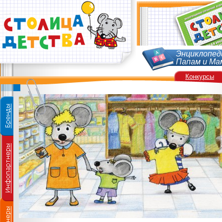
Энциклопед
Папам и Ма
Конкурсы