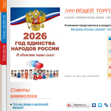
1000 ВЕЩЕЙ, ТОР
в начало
/
магазины детских товаров
/
торг
Компания представлена в раздела
Магазины детских товаров
/
То
нажать на карту для увеличения
Советы
маммолога
Что мы знаем о молочной
Поделиться…
железе?