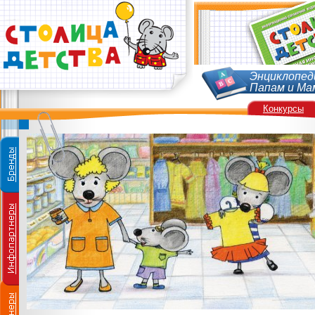
Энциклопед
Папам и Ма
Конкурсы