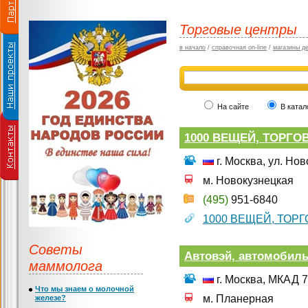
Торговые центры
в начало
/
справочная on-line
/
магазины д
На сайте
В катал
1000 ВЕЩЕЙ, ТОРГО
г. Москва, ул. Но
м. Новокузнецкая
(495)
951-6840
1000 ВЕЩЕЙ, ТОР
Советы
Автовэй, автомобил
маммолога
г. Москва, МКАД 7
Что мы знаем о молочной
м. Планерная
железе?