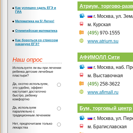
Атриум, торгово-раз
Как успешно сдать ЕГЭ и
ГИА
г. Москва, ул. Зе
Математика на 5! Легко!
м. Курская
Олимпийская математика
(495)
970-1555
Как бороться со стрессом
www.atrium.su
накануне ЕГЭ?
АФИМОЛЛ Сити
Наш опрос
г. Москва, наб. П
Используете ли вы при лечении
ребенка детские лечебные
м. Выставочная
пластыри?
(495)
258-3622
Да, охотно используем,
это удобно, эффект
наступает достаточно
www.afimall.ru
быстро, ребенку
комфортно
Бум, торговый центр
Да, используем
параллельно с
традиционным лечением
г. Москва, ул. Пер
Нет, предпочитаем только
м. Братиславская
лекарства