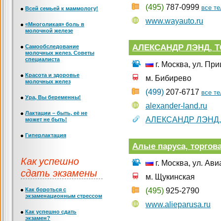
(495)
787-0999
все т
Всей семьей к маммологу!
www.wayauto.ru
«Многоликая» боль в
молочной железе
АЛЕКСАНДР ЛЭНД, 
Самообследование
молочных желез. Советы
специалиста
г. Москва, ул. Пр
Красота и здоровье
м. Бибирево
молочных желез
(499)
207-6717
все т
Ура, Вы беременны!
alexander-land.ru
Лактации – быть, её не
АЛЕКСАНДР ЛЭНД,
может не быть!
Гиперлактация
Алые паруса, торгова
Как успешно
г. Москва, ул. Ав
сдать экзамены
м. Щукинская
Как бороться с
(495)
925-2790
экзаменационным стрессом
www.alieparusa.ru
Как успешно сдать
экзамен?