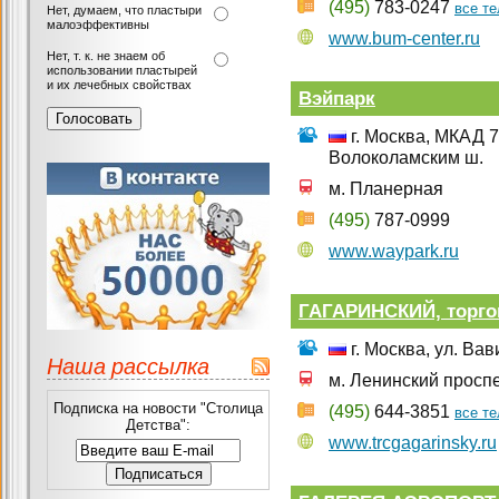
(495)
783-0247
все т
Нет, думаем, что пластыри
малоэффективны
www.bum-center.ru
Нет, т. к. не знаем об
использовании пластырей
и их лечебных свойствах
Вэйпарк
г. Москва, МКАД 
Волоколамским ш.
м. Планерная
(495)
787-0999
www.waypark.ru
ГАГАРИНСКИЙ, торго
г. Москва, ул. Вав
Наша рассылка
м. Ленинский просп
Подписка на новости "Столица
(495)
644-3851
все т
Детства":
www.trcgagarinsky.ru