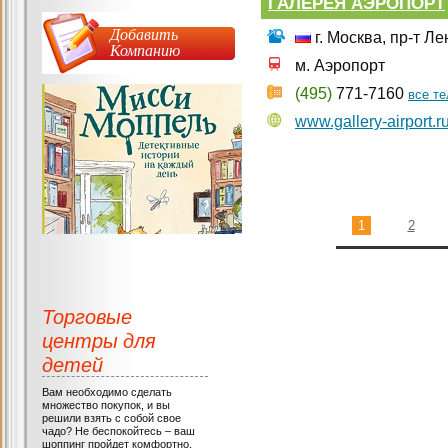
ГАЛЕРЕЯ АЭРОПОРТ
Добавить
г. Москва, пр-т Л
Компанию
м. Аэропорт
(495)
771-7160
все т
www.gallery-airport.r
1
2
Торговые
центры для
детей
Вам необходимо сделать
множество покупок, и вы
решили взять с собой свое
чадо? Не беспокойтесь – ваш
шоппинг пройдет комфортно,