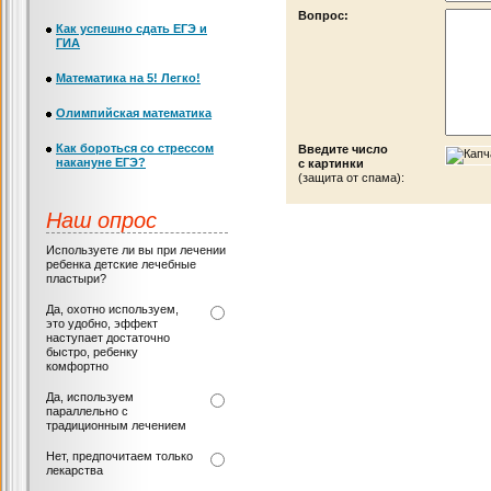
Вопрос:
Как успешно сдать ЕГЭ и
ГИА
Математика на 5! Легко!
Олимпийская математика
Как бороться со стрессом
Введите число
накануне ЕГЭ?
с картинки
(защита от спама):
Наш опрос
Используете ли вы при лечении
ребенка детские лечебные
пластыри?
Да, охотно используем,
это удобно, эффект
наступает достаточно
быстро, ребенку
комфортно
Да, используем
параллельно с
традиционным лечением
Нет, предпочитаем только
лекарства