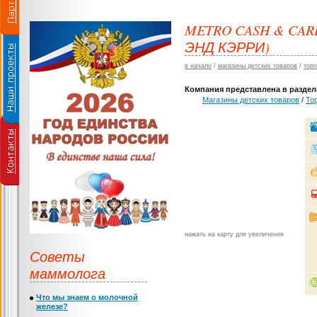
METRO CASH & CA
ЭНД КЭРРИ)
в начало
/
магазины детских товаров
/
торг
Компания представлена в раздела
Магазины детских товаров
/
То
нажать на карту для увеличения
Советы
маммолога
Что мы знаем о молочной
железе?