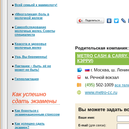
Всей семьей к маммологу!
«Многоликая» боль в
молочной железе
Поделиться…
Самообследование
молочных желез. Советы
специалиста
Красота и здоровье
молочных желез
Родительская компания:
METRO CASH & CARRY,
Ура, Вы беременны!
КЭРРИ)
Лактации – быть, её не
г. Москва, ш. Лени
может не быть!
м. Речной вокзал
Гиперлактация
(495)
502-1009
все те
Как успешно
www.metro-cc.ru
сдать экзамены
Вы можете задать в
Как бороться с
экзаменационным стрессом
Ваше имя:
Как успешно сдать
Е-mail
(для связи):
экзамен?