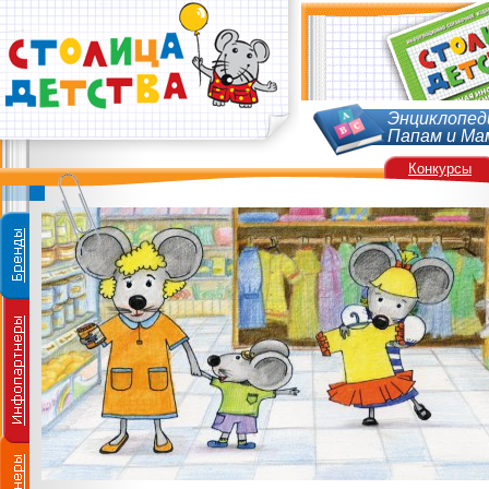
Энциклопед
Папам и Ма
Конкурсы